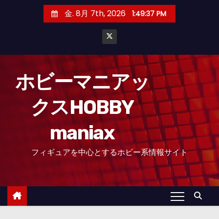
コ
金. 8月 7th, 2026
1:49:37 PM
ン
テ
ン
ツ
へ
ホビーマニアッ
ス
クスHOBBY
キ
ッ
maniax
プ
フィギュアを中心とするホビー系情報サイト