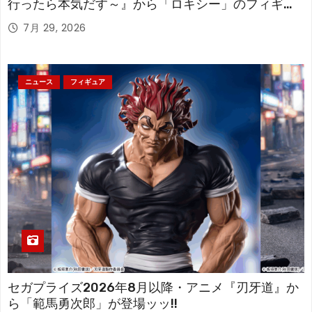
行ったら本気だす～』から「ロキシー」のフィギュ
アが登場！
7月 29, 2026
ニュース
フィギュア
セガプライズ2026年8月以降・アニメ『刃牙道』か
ら「範馬勇次郎」が登場ッッ!!