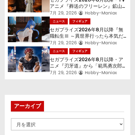
ョ
アニメ『葬送のフリーレン』鉱山で
300年働くことになっっちゃった
7月 29, 2026
Hobby-Maniax
ン
「フリーレン」を立体化！
ニュース
フィギュア
セガプライズ2026年8月以降『無
職転生Ⅲ ～異世界行ったら本気だ
す～』から「ロキシー」のフィギュ
7月 29, 2026
Hobby-Maniax
アが登場！
ニュース
フィギュア
セガプライズ2026年8月以降・ア
ニメ『刃牙道』から「範馬勇次郎」
が登場ッッ!!
7月 29, 2026
Hobby-Maniax
アーカイブ
ア
ー