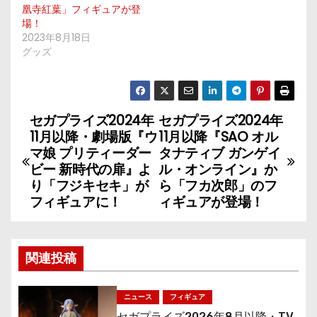
凰寺紅葉」フィギュアが登
場！
2023年8月18日
グッズ
セガプライズ2024年
セガプライズ2024年
投
11月以降・劇場版『ウ
11月以降『SAO オル
稿
マ娘 プリティーダー
タナティブ ガンゲイ
ビー 新時代の扉』よ
ル・オンライン』か
ナ
り「フジキセキ」が
ら「フカ次郎」のフ
フィギュアに！
ィギュアが登場！
ビ
ゲ
関連投稿
ー
シ
ニュース
フィギュア
セガプライズ2026年8月以降・TV