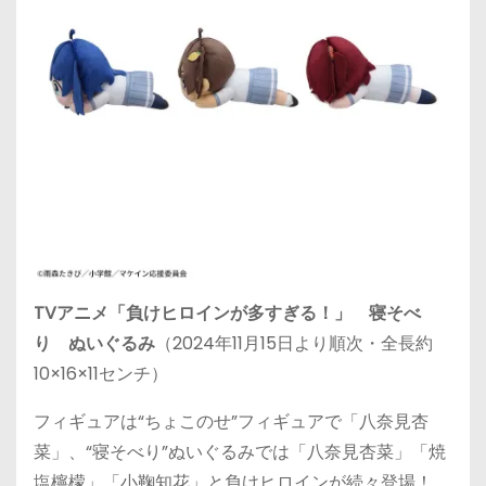
TVアニメ「負けヒロインが多すぎる！」 寝そべ
り ぬいぐるみ
（2024年11月15日より順次・全長約
10×16×11センチ）
フィギュアは“ちょこのせ”フィギュアで「八奈見杏
菜」、“寝そべり”ぬいぐるみでは「八奈見杏菜」「焼
塩檸檬」「小鞠知花」と負けヒロインが続々登場！