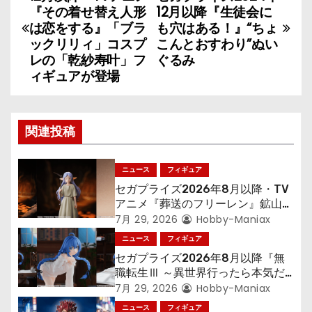
稿
『その着せ替え人形
12月以降『生徒会に
は恋をする』「ブラ
も穴はある！』“ちょ
ナ
ックリリィ」コスプ
こんとおすわり”ぬい
レの「乾紗寿叶」フ
ぐるみ
ビ
ィギュアが登場
ゲ
ー
関連投稿
シ
ニュース
フィギュア
ョ
セガプライズ2026年8月以降・TV
アニメ『葬送のフリーレン』鉱山で
ン
300年働くことになっっちゃった
7月 29, 2026
Hobby-Maniax
「フリーレン」を立体化！
ニュース
フィギュア
セガプライズ2026年8月以降『無
職転生Ⅲ ～異世界行ったら本気だ
す～』から「ロキシー」のフィギュ
7月 29, 2026
Hobby-Maniax
アが登場！
ニュース
フィギュア