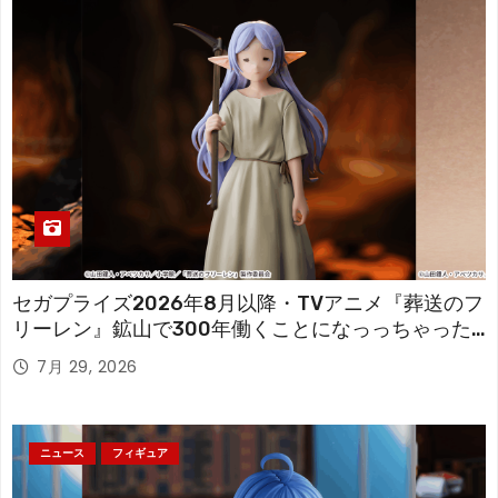
セガプライズ2026年8月以降・TVアニメ『葬送のフ
リーレン』鉱山で300年働くことになっっちゃった
「フリーレン」を立体化！
7月 29, 2026
ニュース
フィギュア