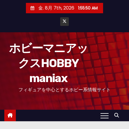
コ
金. 8月 7th, 2026
1:55:51 AM
ン
テ
ン
ツ
へ
ホビーマニアッ
ス
クスHOBBY
キ
ッ
maniax
プ
フィギュアを中心とするホビー系情報サイト