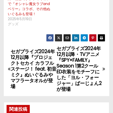
で『オシャレ魔女ラブand
ベリー』コラボ、その他ぬ
いぐるみも登場！
2025年5月19日
グッズ
セガプライズ2024年
投
セガプライズ2024年
12月以降・TVアニメ
12月以降『プロジェ
稿
『SPY×FAMILY』
クトセカイ カラフル
Season 1第2クール
ステージ！ feat. 初音
ナ
ED衣装をモチーフに
ミク』ぬいぐるみや
した「ヨル・フォー
マフラータオルが登
ビ
ジャー」ばーじょん2
場
が登場
ゲ
ー
関連投稿