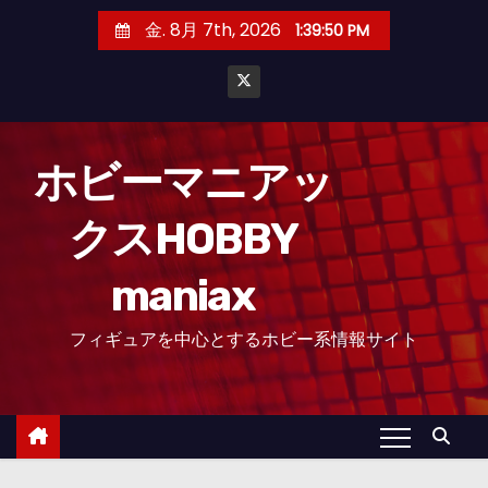
コ
金. 8月 7th, 2026
1:39:52 PM
ン
テ
ン
ツ
へ
ホビーマニアッ
ス
クスHOBBY
キ
ッ
maniax
プ
フィギュアを中心とするホビー系情報サイト