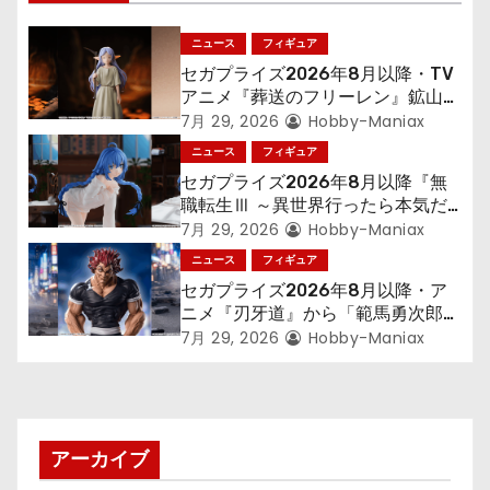
シ
ョ
ニュース
フィギュア
セガプライズ2026年8月以降・TV
ン
アニメ『葬送のフリーレン』鉱山で
300年働くことになっっちゃった
7月 29, 2026
Hobby-Maniax
「フリーレン」を立体化！
ニュース
フィギュア
セガプライズ2026年8月以降『無
職転生Ⅲ ～異世界行ったら本気だ
す～』から「ロキシー」のフィギュ
7月 29, 2026
Hobby-Maniax
アが登場！
ニュース
フィギュア
セガプライズ2026年8月以降・ア
ニメ『刃牙道』から「範馬勇次郎」
が登場ッッ!!
7月 29, 2026
Hobby-Maniax
アーカイブ