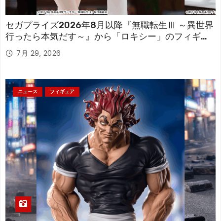
セガプライズ2026年8月以降『無職転生Ⅲ ～異世界
行ったら本気だす～』から「ロキシー」のフィギュ
アが登場！
7月 29, 2026
ニュース
フィギュア