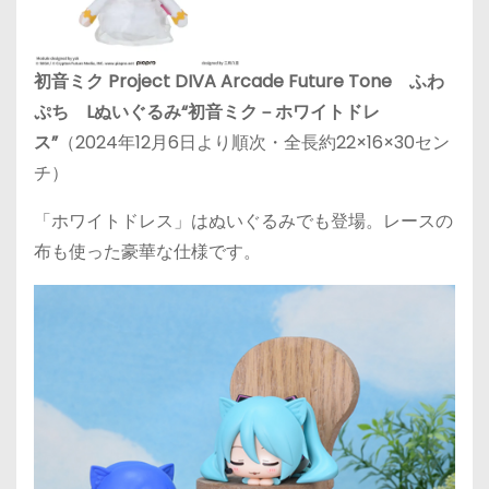
初音ミク Project DIVA Arcade Future Tone ふわ
ぷち Lぬいぐるみ“初音ミク－ホワイトドレ
ス”
（2024年12月6日より順次・全長約22×16×30セン
チ）
「ホワイトドレス」はぬいぐるみでも登場。レースの
布も使った豪華な仕様です。