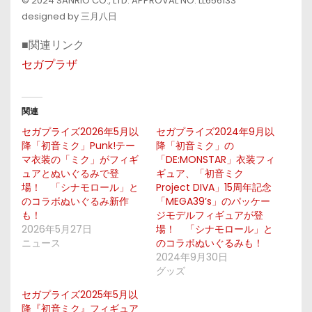
© 2024 SANRIO CO., LTD. APPROVAL NO. LL656133
designed by 三月八日
■関連リンク
セガプラザ
関連
セガプライズ2026年5月以
セガプライズ2024年9月以
降「初音ミク」Punk!テー
降「初音ミク」の
マ衣装の「ミク」がフィギ
「DE:MONSTAR」衣装フィ
ュアとぬいぐるみで登
ギュア、「初音ミク
場！ 「シナモロール」と
Project DIVA」15周年記念
のコラボぬいぐるみ新作
「MEGA39’s」のパッケー
も！
ジモデルフィギュアが登
2026年5月27日
場！ 「シナモロール」と
ニュース
のコラボぬいぐるみも！
2024年9月30日
グッズ
セガプライズ2025年5月以
降『初音ミク』フィギュア