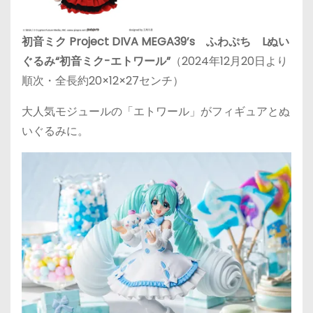
初音ミク Project DIVA MEGA39’s ふわぷち Lぬい
ぐるみ“初音ミク-エトワール”
（2024年12月20日より
順次・全長約20×12×27センチ）
大人気モジュールの「エトワール」がフィギュアとぬ
いぐるみに。