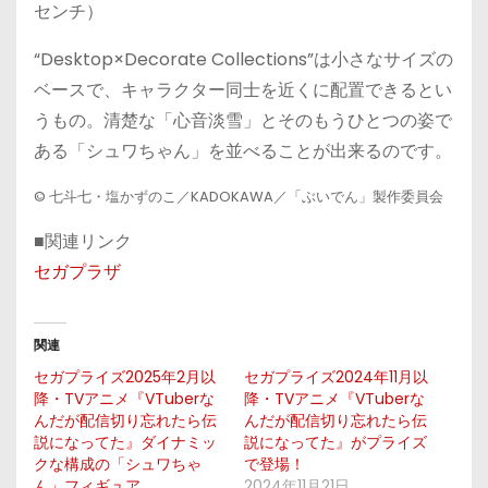
センチ）
“Desktop×Decorate Collections”は小さなサイズの
ベースで、キャラクター同士を近くに配置できるとい
うもの。清楚な「心音淡雪」とそのもうひとつの姿で
ある「シュワちゃん」を並べることが出来るのです。
© 七斗七・塩かずのこ／KADOKAWA／「ぶいでん」製作委員会
■関連リンク
セガプラザ
関連
セガプライズ2025年2月以
セガプライズ2024年11月以
降・TVアニメ『VTuberな
降・TVアニメ『VTuberな
んだが配信切り忘れたら伝
んだが配信切り忘れたら伝
説になってた』ダイナミッ
説になってた』がプライズ
クな構成の「シュワちゃ
で登場！
ん」フィギュア
2024年11月21日