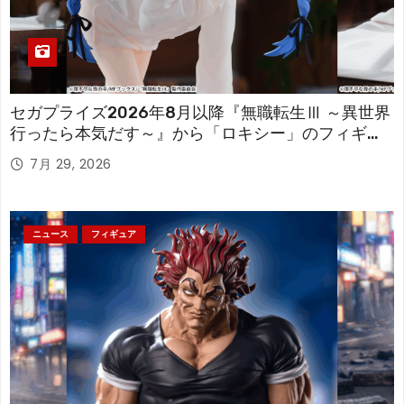
セガプライズ2026年8月以降『無職転生Ⅲ ～異世界
行ったら本気だす～』から「ロキシー」のフィギュ
アが登場！
7月 29, 2026
ニュース
フィギュア