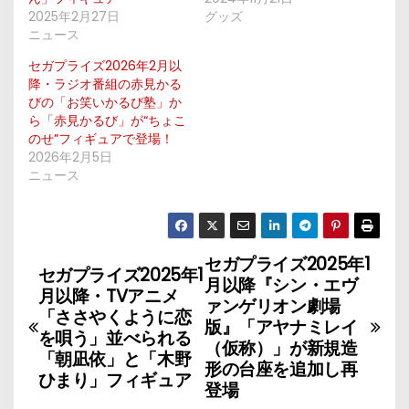
2025年2月27日
グッズ
ニュース
セガプライズ2026年2月以
降・ラジオ番組の赤見かる
びの「お笑いかるび塾」か
ら「赤見かるび」が“ちょこ
のせ”フィギュアで登場！
2026年2月5日
ニュース
セガプライズ2025年1
投
セガプライズ2025年1
月以降『シン・エヴ
月以降・TVアニメ
稿
ァンゲリオン劇場
「ささやくように恋
版』「アヤナミレイ
を唄う」並べられる
ナ
（仮称）」が新規造
「朝凪依」と「木野
形の台座を追加し再
ひまり」フィギュア
ビ
登場