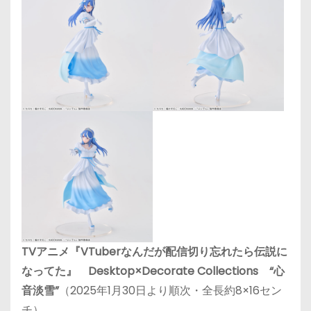
TVアニメ『VTuberなんだが配信切り忘れたら伝説に
なってた』 Desktop×Decorate Collections “心
音淡雪”
（2025年1月30日より順次・全長約8×16セン
チ）