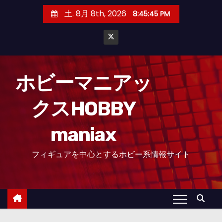
コ
土. 8月 8th, 2026
8:45:45 PM
ン
テ
ン
ツ
へ
ホビーマニアッ
ス
クスHOBBY
キ
ッ
maniax
プ
フィギュアを中心とするホビー系情報サイト