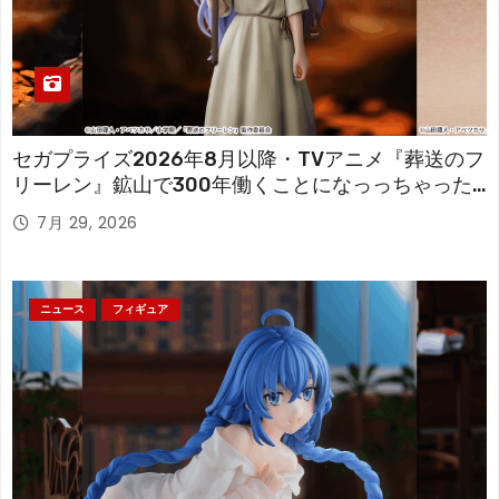
セガプライズ2026年8月以降・TVアニメ『葬送のフ
リーレン』鉱山で300年働くことになっっちゃった
「フリーレン」を立体化！
7月 29, 2026
ニュース
フィギュア