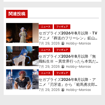
ゲ
ー
関連投稿
シ
ニュース
フィギュア
ョ
セガプライズ2026年8月以降・TV
アニメ『葬送のフリーレン』鉱山で
ン
300年働くことになっっちゃった
7月 29, 2026
Hobby-Maniax
「フリーレン」を立体化！
ニュース
フィギュア
セガプライズ2026年8月以降『無
職転生Ⅲ ～異世界行ったら本気だ
す～』から「ロキシー」のフィギュ
7月 29, 2026
Hobby-Maniax
アが登場！
ニュース
フィギュア
セガプライズ2026年8月以降・ア
ニメ『刃牙道』から「範馬勇次郎」
が登場ッッ!!
7月 29, 2026
Hobby-Maniax