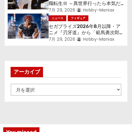
職転生Ⅲ ～異世界行ったら本気だ
す～』から「ロキシー」のフィギュ
7月 29, 2026
Hobby-Maniax
アが登場！
ニュース
フィギュア
セガプライズ2026年8月以降・ア
ニメ『刃牙道』から「範馬勇次郎」
が登場ッッ!!
7月 29, 2026
Hobby-Maniax
アーカイブ
ア
ー
カ
イ
ブ