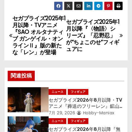
セガプライズ2025年1
投
セガプライズ2025年1
月以降・TVアニメ
月以降『〈物語〉シ
稿
『SAO オルタナティ
リーズ』「忍野忍」
ブ ガンゲイル・オン
が“ちょこのせ”フィギ
ナ
ラインⅡ』版の新た
ュアに
な「レン」が登場
ビ
ゲ
関連投稿
ー
シ
ニュース
フィギュア
セガプライズ2026年8月以降・TV
ョ
アニメ『葬送のフリーレン』鉱山で
300年働くことになっっちゃった
7月 29, 2026
Hobby-Maniax
ン
「フリーレン」を立体化！
ニュース
フィギュア
セガプライズ2026年8月以降『無