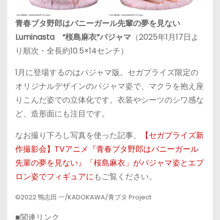
青春ブタ野郎はバニーガール先輩の夢を見ない
Luminasta “桜島麻衣”パジャマ
（2025年1月17日よ
り順次・全長約10.5×14センチ）
1月に登場するのはパジャマ版。セガプライズ限定の
オリジナルデザインのパジャマ姿で、マクラを抱え座
りこんだ姿での立体化です。衣装やシーツのシワ感な
ど、造形面にも注目です。
なお撮り下ろし写真を使った記事、
【セガプライズ新
作撮影会】TVアニメ『青春ブタ野郎はバニーガール
先輩の夢を見ない』「桜島麻衣」がパジャマ姿とエプ
ロン姿でフィギュアに
もご覧ください。
©2022 鴨志田 一/KADOKAWA/青ブタ Project
■関連リンク