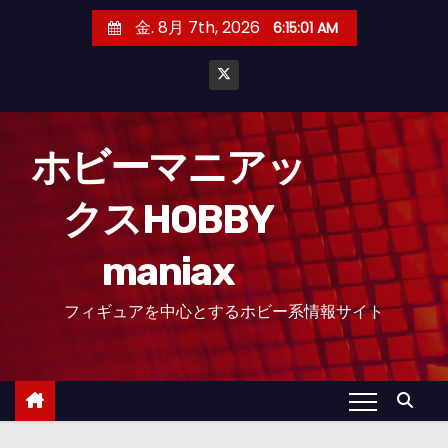
コ
金. 8月 7th, 2026
6:15:01 AM
ン
テ
ン
ツ
へ
ホビーマニアッ
ス
クスHOBBY
キ
ッ
maniax
プ
フィギュアを中心とするホビー系情報サイト