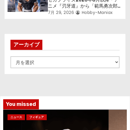
ニメ『刃牙道』から「範馬勇次郎」
が登場ッッ!!
7月 29, 2026
Hobby-Maniax
アーカイブ
ア
ー
カ
イ
ブ
You missed
ニュース
フィギュア