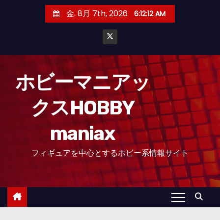
コ
金. 8月 7th, 2026
6:12:14 AM
ン
テ
ン
ツ
へ
ホビーマニアッ
ス
クスHOBBY
キ
ッ
maniax
プ
フィギュアを中心とするホビー系情報サイト