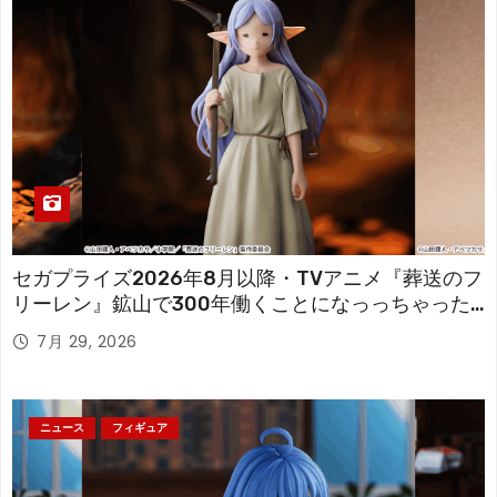
セガプライズ2026年8月以降・TVアニメ『葬送のフ
リーレン』鉱山で300年働くことになっっちゃった
「フリーレン」を立体化！
7月 29, 2026
ニュース
フィギュア