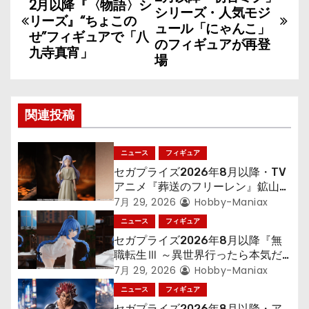
2月以降『〈物語〉シ
稿
シリーズ・人気モジ
リーズ』“ちょこの
ュール「にゃんこ」
せ”フィギュアで「八
ナ
のフィギュアが再登
九寺真宵」
場
ビ
ゲ
関連投稿
ー
シ
ニュース
フィギュア
セガプライズ2026年8月以降・TV
ョ
アニメ『葬送のフリーレン』鉱山で
300年働くことになっっちゃった
7月 29, 2026
Hobby-Maniax
ン
「フリーレン」を立体化！
ニュース
フィギュア
セガプライズ2026年8月以降『無
職転生Ⅲ ～異世界行ったら本気だ
す～』から「ロキシー」のフィギュ
7月 29, 2026
Hobby-Maniax
アが登場！
ニュース
フィギュア
セガプライズ2026年8月以降・ア