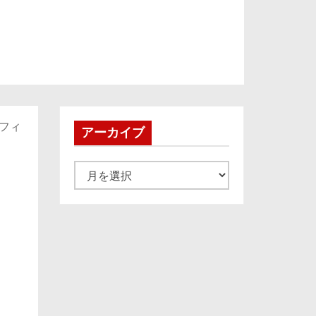
てフィ
アーカイブ
ア
ー
カ
イ
ブ