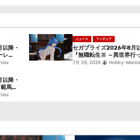
ニュース
フィギュア
月以降・
セガプライズ2026年8月
ーレ
『無職転生Ⅲ ～異世界行
ことにな
本気だす～』から「ロキシ
niax
7月 29, 2026
Hobby-Mania
レン」を
のフィギュアが登場！
月以降・
「範馬勇
niax