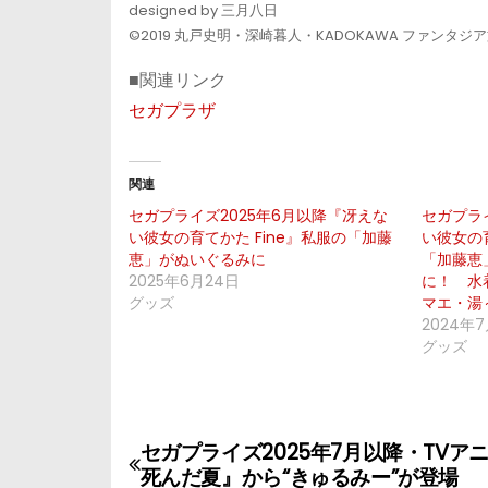
designed by 三月八日
©2019 丸戸史明・深崎暮人・KADOKAWA ファン
■関連リンク
セガプラザ
関連
セガプライズ2025年6月以降『冴えな
セガプラ
い彼女の育てかた Fine』私服の「加藤
い彼女の育
恵」がぬいぐるみに
「加藤恵
2025年6月24日
に！ 水
グッズ
マエ・湯
2024年7
グッズ
セガプライズ2025年7月以降・TVア
投
死んだ夏』から“きゅるみー”が登場