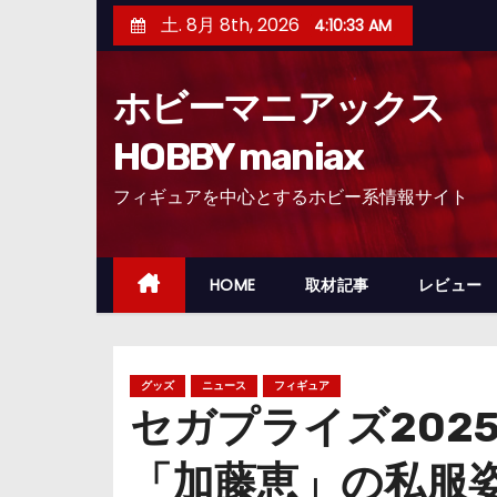
コ
土. 8月 8th, 2026
4:10:34 AM
ン
テ
ホビーマニアックス
ン
ツ
HOBBY maniax
へ
フィギュアを中心とするホビー系情報サイト
ス
キ
ッ
HOME
取材記事
レビュー
プ
グッズ
ニュース
フィギュア
セガプライズ202
「加藤恵」の私服