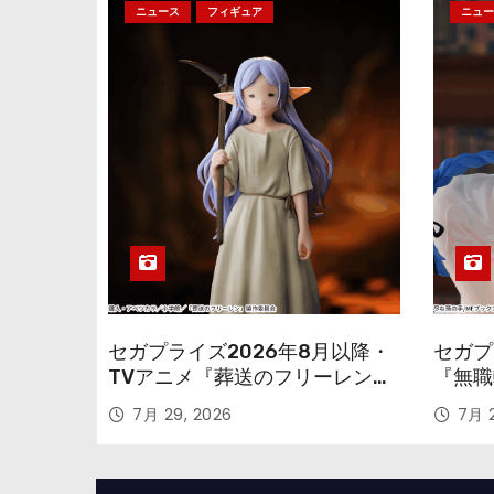
ニュース
フィギュア
ニュー
セガプライズ2026年8月以降・
セガプ
TVアニメ『葬送のフリーレン』
『無職
鉱山で300年働くことになっっ
本気だ
7月 29, 2026
7月 2
ちゃった「フリーレン」を立体
のフィ
化！