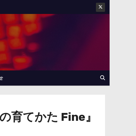
せ
育てかた Fine』