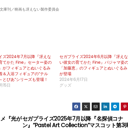
タジア文庫刊／映画も冴えない製作委員会
イズ2024年7月以降『冴えな
セガプライズ2024年6月以降『冴え
てかた Fine』セーター姿の
い彼女の育てかた Fine』パジャマ姿
」がフィギュアとぬいぐるみ
「加藤恵」のフィギュアとぬいぐるみ
着＆入浴フィギュアの“テル
が登場
～とぴあ”シリーズも登場！
2024年6月17日
月15日
グッズ
ニメ『光が
セガプライズ2025年7月以降『名探偵コナ
ン』“Pastel Art Collection”マスコット第3