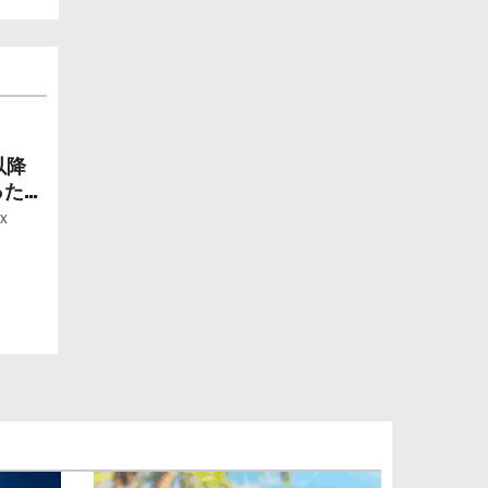
以降
ったら
ー」
x