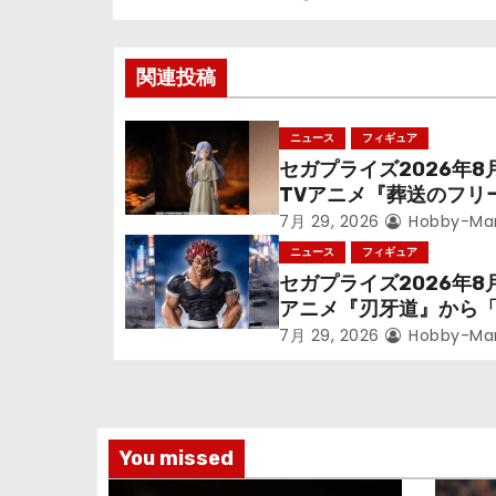
稿
ナ
関連投稿
ビ
ニュース
フィギュア
ゲ
セガプライズ2026年8
TVアニメ『葬送のフリ
ー
ン』鉱山で300年働く
7月 29, 2026
Hobby-Ma
シ
っっちゃった「フリー
ニュース
フィギュア
立体化！
セガプライズ2026年8
ョ
アニメ『刃牙道』から
次郎」が登場ッッ!!
ン
7月 29, 2026
Hobby-Ma
You missed