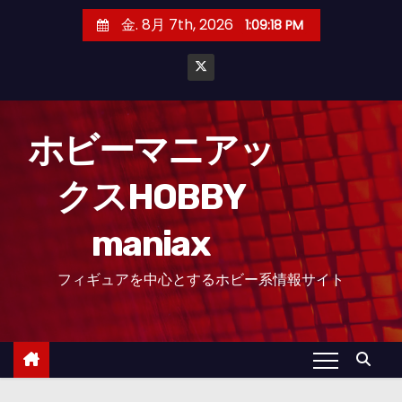
コ
金. 8月 7th, 2026
1:09:19 PM
ン
テ
ン
ツ
へ
ホビーマニアッ
ス
クスHOBBY
キ
ッ
maniax
プ
フィギュアを中心とするホビー系情報サイト