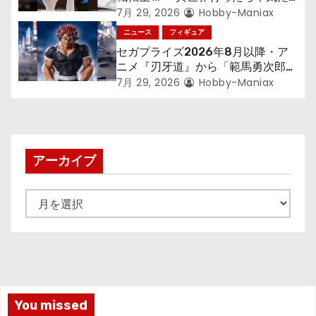
す～』から「ロキシー」のフィギュ
7月 29, 2026
Hobby-Maniax
アが登場！
ニュース
フィギュア
セガプライズ2026年8月以降・ア
ニメ『刃牙道』から「範馬勇次郎」
が登場ッッ!!
7月 29, 2026
Hobby-Maniax
アーカイブ
ア
ー
カ
イ
ブ
You missed