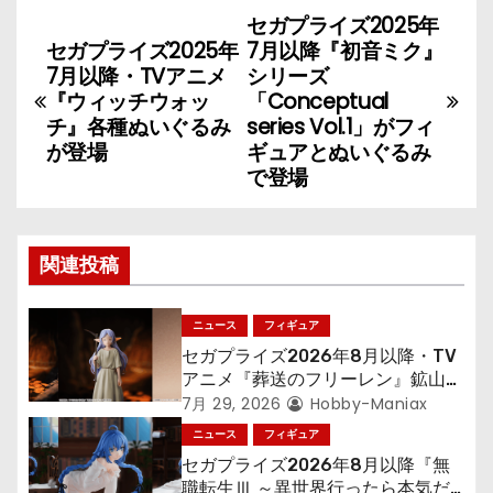
セガプライズ2025年
投
セガプライズ2025年
7月以降『初音ミク』
稿
7月以降・TVアニメ
シリーズ
『ウィッチウォッ
「Conceptual
ナ
チ』各種ぬいぐるみ
series Vol.1」がフィ
が登場
ギュアとぬいぐるみ
ビ
で登場
ゲ
ー
関連投稿
シ
ニュース
フィギュア
ョ
セガプライズ2026年8月以降・TV
アニメ『葬送のフリーレン』鉱山で
ン
300年働くことになっっちゃった
7月 29, 2026
Hobby-Maniax
「フリーレン」を立体化！
ニュース
フィギュア
セガプライズ2026年8月以降『無
職転生Ⅲ ～異世界行ったら本気だ