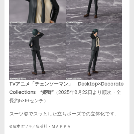
TVアニメ「チェンソーマン」 Desktop×Decorate
Collections “姫野”
（2025年8月22日より順次・全
長約5×16センチ）
スーツ姿でスッとした立ちポーズでの立体化です。
©藤本タツキ／集英社・ＭＡＰＰＡ