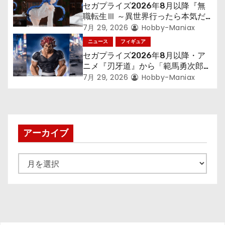
セガプライズ2026年8月以降『無
職転生Ⅲ ～異世界行ったら本気だ
す～』から「ロキシー」のフィギュ
7月 29, 2026
Hobby-Maniax
アが登場！
ニュース
フィギュア
セガプライズ2026年8月以降・ア
ニメ『刃牙道』から「範馬勇次郎」
が登場ッッ!!
7月 29, 2026
Hobby-Maniax
アーカイブ
ア
ー
カ
イ
ブ