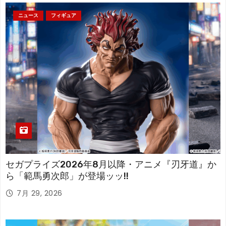
ニュース
フィギュア
セガプライズ2026年8月以降・アニメ『刃牙道』か
ら「範馬勇次郎」が登場ッッ!!
7月 29, 2026