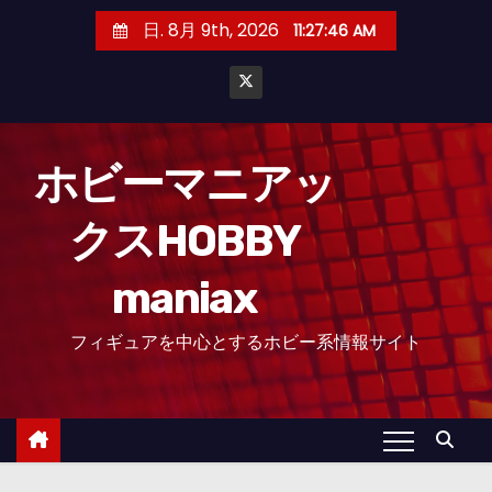
コ
日. 8月 9th, 2026
11:27:47 AM
ン
テ
ン
ツ
へ
ホビーマニアッ
ス
クスHOBBY
キ
ッ
maniax
プ
フィギュアを中心とするホビー系情報サイト