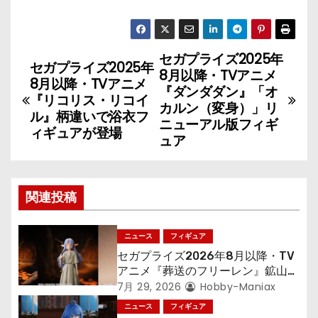
セガプライズ2025年
投
セガプライズ2025年
8月以降・TVアニメ
8月以降・TVアニメ
稿
『ダンダダン』「オ
『リコリス・リコイ
カルン（変身）」リ
ル』柄違いで浴衣フ
ナ
ニューアル版フィギ
ィギュアが登場
ュア
ビ
ゲ
関連投稿
ー
シ
ニュース
フィギュア
セガプライズ2026年8月以降・TV
ョ
アニメ『葬送のフリーレン』鉱山で
300年働くことになっっちゃった
7月 29, 2026
Hobby-Maniax
ン
「フリーレン」を立体化！
ニュース
フィギュア