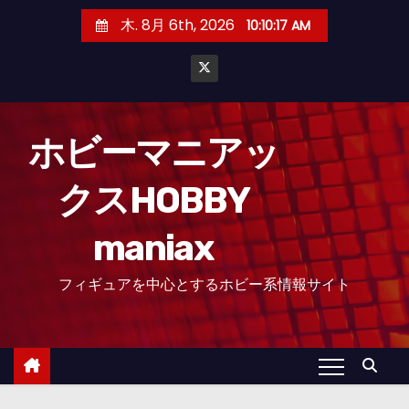
コ
木. 8月 6th, 2026
10:10:18 AM
ン
テ
ン
ツ
へ
ホビーマニアッ
ス
クスHOBBY
キ
ッ
maniax
プ
フィギュアを中心とするホビー系情報サイト