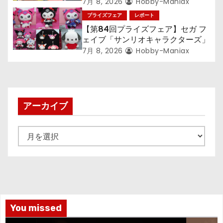
『LiSA』『ミニオン』『おさるの
7月 8, 2026
Hobby-Maniax
ジョージ』『ポケットモンスター』
プライズフェア
レポート
【第84回プライズフェア】セガ フ
ェイブ「サンリオキャラクターズ」
7月 8, 2026
Hobby-Maniax
アーカイブ
ア
ー
カ
イ
ブ
You missed