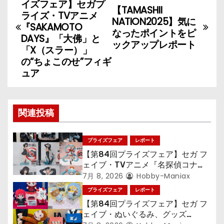
稿
イズフェア】セガプ
【TAMASHII
ライズ・TVアニメ
NATION2025】気に
ナ
『SAKAMOTO
なったポイントをピ
DAYS』「大佛」と
ックアップレポート
ビ
「X（スラー）」
の“ちょこのせ”フィギ
ゲ
ュア
ー
シ
関連投稿
ョ
プライズフェア
レポート
ン
【第84回プライズフェア】セガ フ
ェイブ・TVアニメ『名探偵コナ
ン』TVアニメ『呪術廻戦』『〈物
7月 8, 2026
Hobby-Maniax
語〉シリーズ』「初音ミク」
プライズフェア
レポート
【第84回プライズフェア】セガ フ
ェイブ・ぬいぐるみ、グッズ