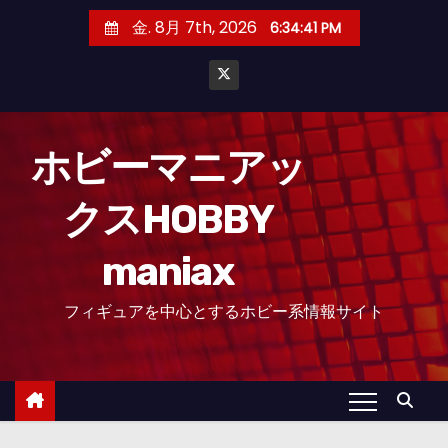
コ
金. 8月 7th, 2026
6:34:42 PM
ン
テ
ン
ツ
へ
ホビーマニアッ
ス
クスHOBBY
キ
ッ
maniax
プ
フィギュアを中心とするホビー系情報サイト