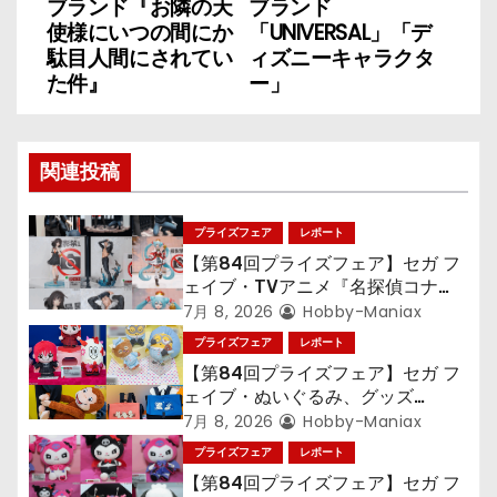
ナ
ブランド『お隣の天
ブランド
使様にいつの間にか
「UNIVERSAL」「デ
ビ
駄目人間にされてい
ィズニーキャラクタ
た件』
ー」
ゲ
ー
関連投稿
シ
ョ
プライズフェア
レポート
【第84回プライズフェア】セガ フ
ン
ェイブ・TVアニメ『名探偵コナ
ン』TVアニメ『呪術廻戦』『〈物
7月 8, 2026
Hobby-Maniax
語〉シリーズ』「初音ミク」
プライズフェア
レポート
【第84回プライズフェア】セガ フ
ェイブ・ぬいぐるみ、グッズ
『LiSA』『ミニオン』『おさるの
7月 8, 2026
Hobby-Maniax
ジョージ』『ポケットモンスター』
プライズフェア
レポート
【第84回プライズフェア】セガ フ