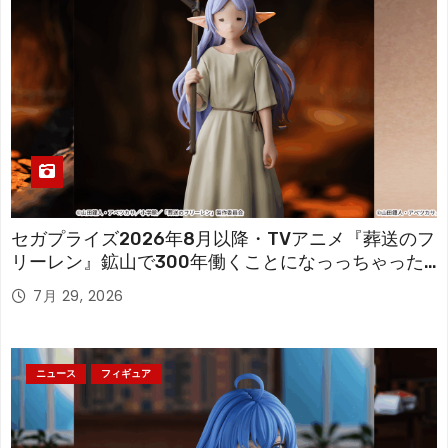
セガプライズ2026年8月以降・TVアニメ『葬送のフ
リーレン』鉱山で300年働くことになっっちゃった
「フリーレン」を立体化！
7月 29, 2026
ニュース
フィギュア