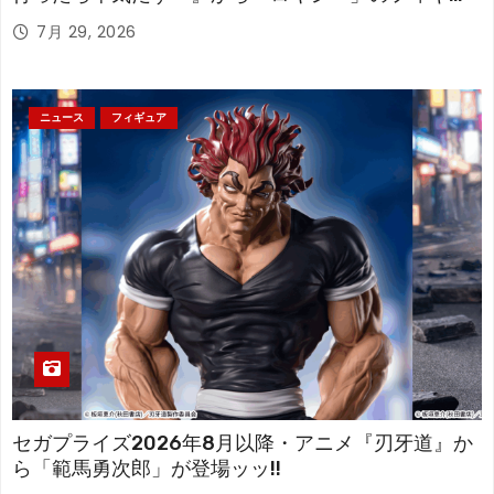
アが登場！
7月 29, 2026
ニュース
フィギュア
セガプライズ2026年8月以降・アニメ『刃牙道』か
ら「範馬勇次郎」が登場ッッ!!