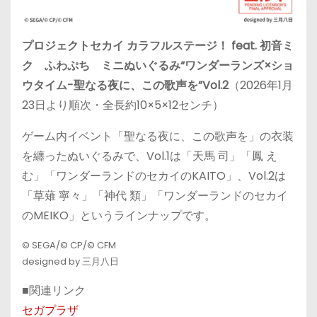
プロジェクトセカイ カラフルステージ！ feat. 初音ミ
ク ふわぷち ミニぬいぐるみ“ワンダーランズ×ショ
ウタイム-聖なる夜に、この歌声を”Vol.2
（2026年1月
23日より順次・全長約10×5×12センチ）
ゲーム内イベント「聖なる夜に、この歌声を」の衣装
を纏ったぬいぐるみで、Vol.1は「天馬 司」「鳳 え
む」「ワンダーランドのセカイのKAITO」、Vol.2は
「草薙 寧々」「神代 類」「ワンダーランドのセカイ
のMEIKO」というラインナップです。
© SEGA/© CP/© CFM
designed by 三月八日
■関連リンク
セガプラザ