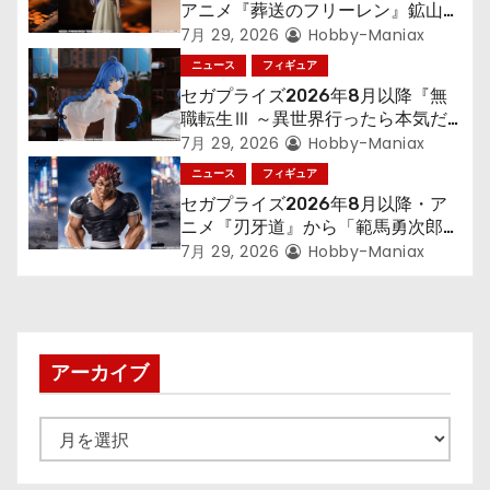
アニメ『葬送のフリーレン』鉱山で
300年働くことになっっちゃった
7月 29, 2026
Hobby-Maniax
「フリーレン」を立体化！
ニュース
フィギュア
セガプライズ2026年8月以降『無
職転生Ⅲ ～異世界行ったら本気だ
す～』から「ロキシー」のフィギュ
7月 29, 2026
Hobby-Maniax
アが登場！
ニュース
フィギュア
セガプライズ2026年8月以降・ア
ニメ『刃牙道』から「範馬勇次郎」
が登場ッッ!!
7月 29, 2026
Hobby-Maniax
アーカイブ
ア
ー