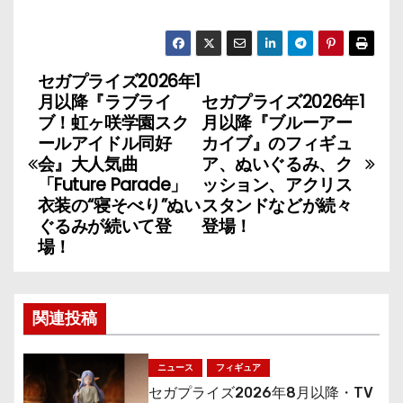
セガプライズ2026年1
投
月以降『ラブライ
セガプライズ2026年1
稿
ブ！虹ヶ咲学園スク
月以降『ブルーアー
ールアイドル同好
カイブ』のフィギュ
ナ
会』大人気曲
ア、ぬいぐるみ、ク
「Future Parade」
ッション、アクリス
ビ
衣装の“寝そべり”ぬい
スタンドなどが続々
ぐるみが続いて登
登場！
ゲ
場！
ー
シ
関連投稿
ョ
ニュース
フィギュア
ン
セガプライズ2026年8月以降・TV