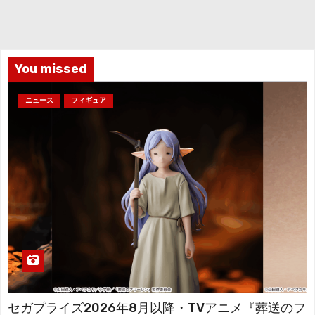
カ
イ
ブ
You missed
ニュース
フィギュア
セガプライズ2026年8月以降・TVアニメ『葬送のフ