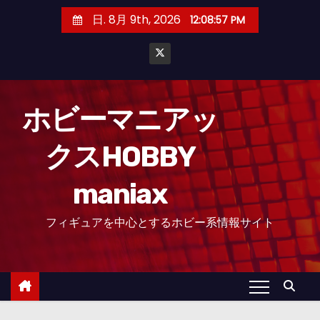
コ
日. 8月 9th, 2026
12:08:58 PM
ン
テ
ン
ツ
へ
ホビーマニアッ
ス
クスHOBBY
キ
ッ
maniax
プ
フィギュアを中心とするホビー系情報サイト