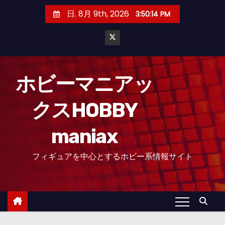
コ
日. 8月 9th, 2026
3:50:15 PM
ン
テ
ン
ツ
へ
ホビーマニアッ
ス
クスHOBBY
キ
ッ
maniax
プ
フィギュアを中心とするホビー系情報サイト