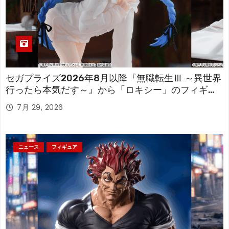
セガプライズ2026年8月以降『無職転生Ⅲ ～異世界
行ったら本気だす～』から「ロキシー」のフィギュ
アが登場！
7月 29, 2026
ニュース
フィギュア