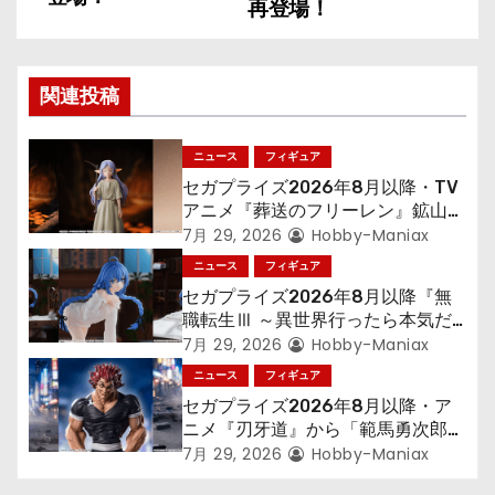
ナ
再登場！
ビ
ゲ
関連投稿
ー
ニュース
フィギュア
シ
セガプライズ2026年8月以降・TV
アニメ『葬送のフリーレン』鉱山で
ョ
300年働くことになっっちゃった
7月 29, 2026
Hobby-Maniax
「フリーレン」を立体化！
ニュース
フィギュア
ン
セガプライズ2026年8月以降『無
職転生Ⅲ ～異世界行ったら本気だ
す～』から「ロキシー」のフィギュ
7月 29, 2026
Hobby-Maniax
アが登場！
ニュース
フィギュア
セガプライズ2026年8月以降・ア
ニメ『刃牙道』から「範馬勇次郎」
が登場ッッ!!
7月 29, 2026
Hobby-Maniax