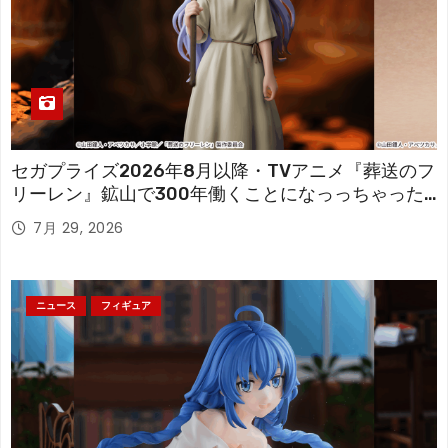
セガプライズ2026年8月以降・TVアニメ『葬送のフ
リーレン』鉱山で300年働くことになっっちゃった
「フリーレン」を立体化！
7月 29, 2026
ニュース
フィギュア