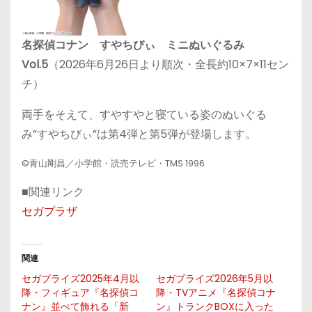
名探偵コナン すやちびぃ ミニぬいぐるみ
Vol.5
（2026年6月26日より順次・全長約10×7×11セン
チ）
両手をそえて、すやすやと寝ている姿のぬいぐる
み”すやちびぃ”は第4弾と第5弾が登場します。
©青山剛昌／小学館・読売テレビ・TMS 1996
■関連リンク
セガプラザ
関連
セガプライズ2025年4月以
セガプライズ2026年5月以
降・フィギュア『名探偵コ
降・TVアニメ『名探偵コナ
ナン』並べて飾れる「新
ン』トランクBOXに入った