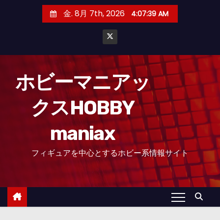
コ
金. 8月 7th, 2026
4:07:41 AM
ン
テ
ン
ツ
へ
ホビーマニアッ
ス
クスHOBBY
キ
ッ
maniax
プ
フィギュアを中心とするホビー系情報サイト