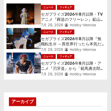
ー
ニュース
フィギュア
シ
セガプライズ2026年8月以降・TV
アニメ『葬送のフリーレン』鉱山で
ョ
300年働くことになっっちゃった
7月 29, 2026
Hobby-Maniax
「フリーレン」を立体化！
ニュース
フィギュア
ン
セガプライズ2026年8月以降『無
職転生Ⅲ ～異世界行ったら本気だ
す～』から「ロキシー」のフィギュ
7月 29, 2026
Hobby-Maniax
アが登場！
ニュース
フィギュア
セガプライズ2026年8月以降・ア
ニメ『刃牙道』から「範馬勇次郎」
が登場ッッ!!
7月 29, 2026
Hobby-Maniax
アーカイブ