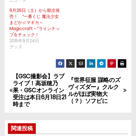
ニュース
9月26日（土）から順次発
売！ “一番くじ 魔法少女
まどか☆マギカ～
Magiccraft～”ラインナッ
プをチェック！
2015年9月24日
グッズ
【GSC撮影会】ラブ
投
『世界征服 謀略のズ
ライブ！高坂穂乃
ヴィズダー』クルク
稿
果・GSCオンライン
ルがほぼ実物大
受注は本日6月18日21
（？）ソフビに
ナ
時まで
ビ
ゲ
関連投稿