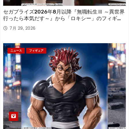
セガプライズ2026年8月以降『無職転生Ⅲ ～異世界
行ったら本気だす～』から「ロキシー」のフィギュ
アが登場！
7月 29, 2026
ニュース
フィギュア