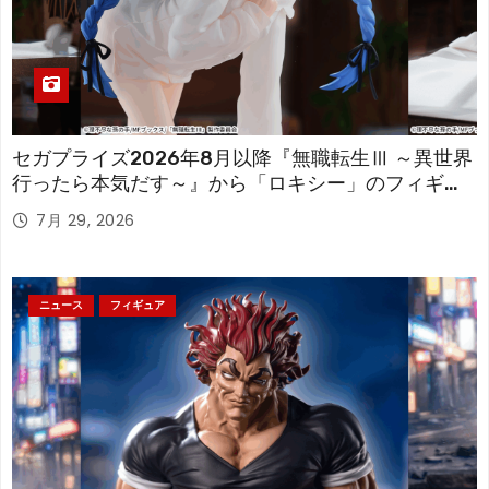
セガプライズ2026年8月以降『無職転生Ⅲ ～異世界
行ったら本気だす～』から「ロキシー」のフィギュ
アが登場！
7月 29, 2026
ニュース
フィギュア