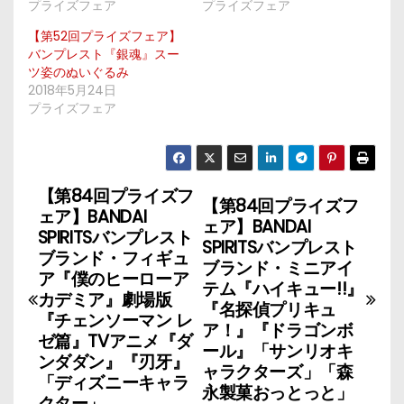
プライズフェア
プライズフェア
【第52回プライズフェア】
バンプレスト『銀魂』スー
ツ姿のぬいぐるみ
2018年5月24日
プライズフェア
【第84回プライズフ
投
【第84回プライズフ
ェア】BANDAI
ェア】BANDAI
稿
SPIRITSバンプレスト
SPIRITSバンプレスト
ブランド・フィギュ
ブランド・ミニアイ
ナ
ア『僕のヒーローア
テム『ハイキュー!!』
カデミア』劇場版
『名探偵プリキュ
ビ
『チェンソーマン レ
ア！』『ドラゴンボ
ゼ篇』TVアニメ『ダ
ゲ
ール』「サンリオキ
ンダダン』『刃牙』
ャラクターズ」「森
「ディズニーキャラ
ー
永製菓おっとっと」
クター」