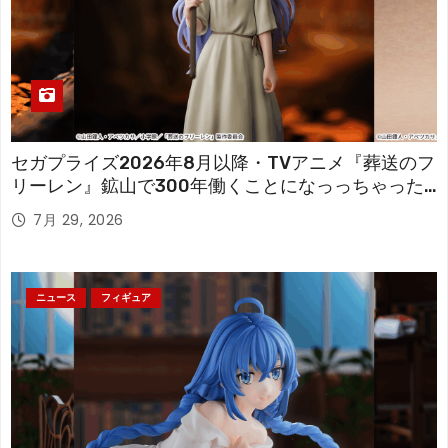
セガプライズ2026年8月以降・TVアニメ『葬送のフ
リーレン』鉱山で300年働くことになっっちゃった
「フリーレン」を立体化！
7月 29, 2026
ニュース
フィギュア