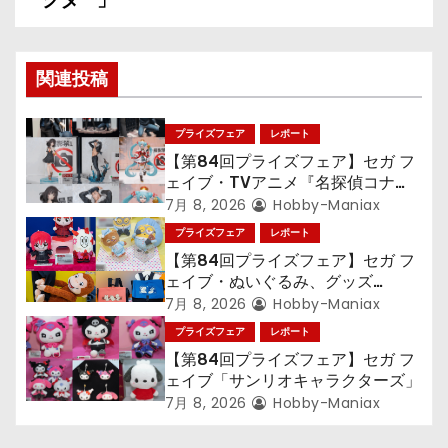
シ
ョ
関連投稿
ン
プライズフェア
レポート
【第84回プライズフェア】セガ フ
ェイブ・TVアニメ『名探偵コナ
ン』TVアニメ『呪術廻戦』『〈物
7月 8, 2026
Hobby-Maniax
語〉シリーズ』「初音ミク」
プライズフェア
レポート
【第84回プライズフェア】セガ フ
ェイブ・ぬいぐるみ、グッズ
『LiSA』『ミニオン』『おさるの
7月 8, 2026
Hobby-Maniax
ジョージ』『ポケットモンスター』
プライズフェア
レポート
【第84回プライズフェア】セガ フ
ェイブ「サンリオキャラクターズ」
7月 8, 2026
Hobby-Maniax