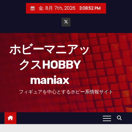
コ
金. 8月 7th, 2026
3:08:53 PM
ン
テ
ン
ツ
へ
ホビーマニアッ
ス
クスHOBBY
キ
ッ
maniax
プ
フィギュアを中心とするホビー系情報サイト