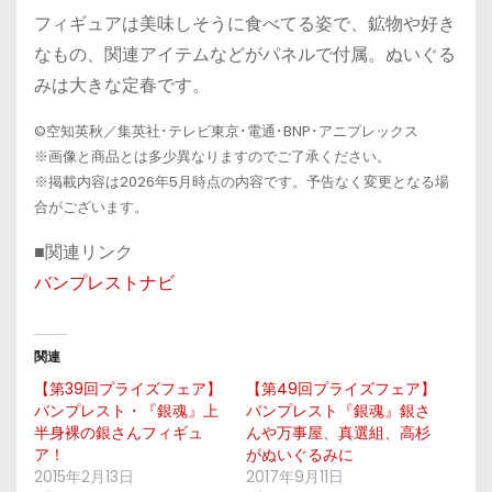
フィギュアは美味しそうに食べてる姿で、鉱物や好き
なもの、関連アイテムなどがパネルで付属。ぬいぐる
みは大きな定春です。
©空知英秋／集英社･テレビ東京･電通･BNP･アニプレックス
※画像と商品とは多少異なりますのでご了承ください。
※掲載内容は2026年5月時点の内容です。予告なく変更となる場
合がございます。
■関連リンク
バンプレストナビ
関連
【第39回プライズフェア】
【第49回プライズフェア】
バンプレスト・『銀魂』上
バンプレスト『銀魂』銀さ
半身裸の銀さんフィギュ
んや万事屋、真選組、高杉
ア！
がぬいぐるみに
2015年2月13日
2017年9月11日