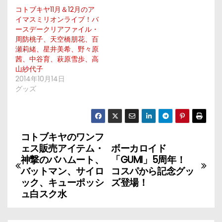
コトブキヤ11月＆12月のア
イマスミリオンライブ！バ
ースデークリアファイル・
周防桃子、天空橋朋花、百
瀬莉緒、星井美希、野々原
茜、中谷育、萩原雪歩、高
山紗代子
2014年10月14日
グッズ
コトブキヤのワンフ
投
ェス販売アイテム・
ボーカロイド
稿
神撃のバハムート、
「GUMI」5周年！
バットマン、サイロ
コスパから記念グッ
ナ
ック、キューポッシ
ズ登場！
ュ白スク水
ビ