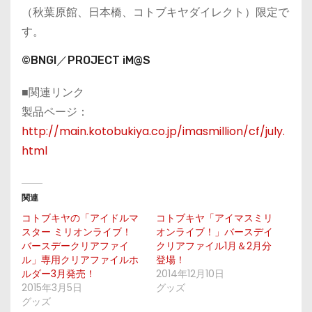
（秋葉原館、日本橋、コトブキヤダイレクト）限定で
す。
©BNGI／PROJECT iM@S
■関連リンク
製品ページ：
http://main.kotobukiya.co.jp/imasmillion/cf/july.
html
関連
コトブキヤの「アイドルマ
コトブキヤ「アイマスミリ
スター ミリオンライブ！
オンライブ！」バースデイ
バースデークリアファイ
クリアファイル1月＆2月分
ル」専用クリアファイルホ
登場！
ルダー3月発売！
2014年12月10日
2015年3月5日
グッズ
グッズ