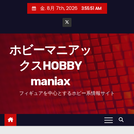
コ
金. 8月 7th, 2026
3:55:52 AM
ン
テ
ン
ツ
へ
ホビーマニアッ
ス
クスHOBBY
キ
ッ
maniax
プ
フィギュアを中心とするホビー系情報サイト