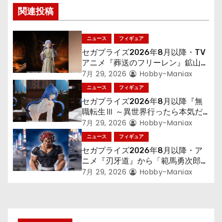
ゲ
関連投稿
ー
シ
ニュース
フィギュア
セガプライズ2026年8月以降・TV
ョ
アニメ『葬送のフリーレン』鉱山で
300年働くことになっっちゃった
7月 29, 2026
Hobby-Maniax
ン
「フリーレン」を立体化！
ニュース
フィギュア
セガプライズ2026年8月以降『無
職転生Ⅲ ～異世界行ったら本気だ
す～』から「ロキシー」のフィギュ
7月 29, 2026
Hobby-Maniax
アが登場！
ニュース
フィギュア
セガプライズ2026年8月以降・ア
ニメ『刃牙道』から「範馬勇次郎」
が登場ッッ!!
7月 29, 2026
Hobby-Maniax