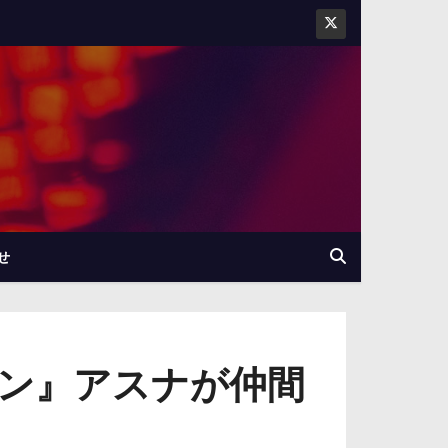
せ
ン』アスナが仲間