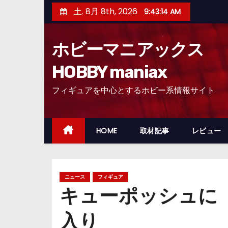
コ
土. 8月 8th, 2026
9:43:15 AM
ン
テ
ホビーマニアックス
ン
ツ
HOBBY maniax
へ
フィギュアを中心とするホビー系情報サイト
ス
キ
ッ
HOME
取材記事
レビュー
プ
ニュース
フィギュア
キューポッシュに
入り