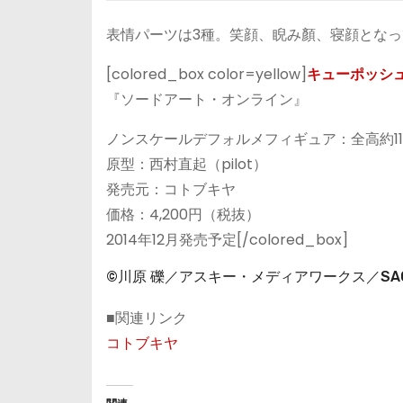
表情パーツは3種。笑顔、睨み顏、寝顔とな
[colored_box color=yellow]
キューポッシュ
『ソードアート・オンライン』
ノンスケールデフォルメフィギュア：全高約1
原型：西村直起（pilot）
発売元：コトブキヤ
価格：4,200円（税抜）
2014年12月発売予定[/colored_box]
©川原 礫／アスキー・メディアワークス／SAO P
■関連リンク
コトブキヤ