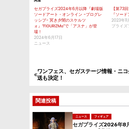
関連
セガプライズ2024年6月以降『劇場版
【第73
ソードアート・オンライン -プログレ
『ソード
ッシブ- 冥き夕闇のスケルツ
2023年1
ォ』“FIGURIZMα”で「アスナ」が登
プライズ
場！
2024年6月17日
ニュース
ワンフェス、セガステージ情報・ニコ
投
送も決定！
稿
ナ
関連投稿
ビ
ニュース
フィギュア
ゲ
セガプライズ2026年8