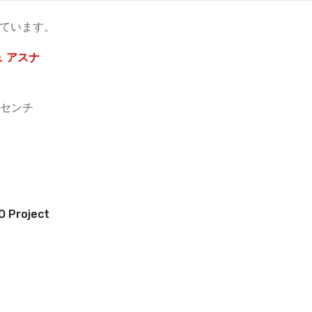
っています。
 アスナ
1センチ
roject