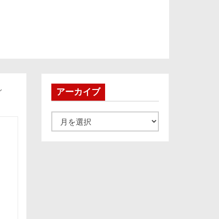
し
アーカイブ
ア
ー
カ
イ
ブ