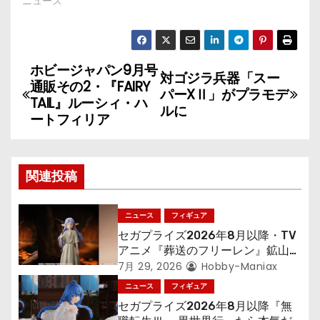
ニュース
ホビージャパン9月号
投
対ゴジラ兵器「スー
通販その2・『FAIRY
パーXⅡ」がプラモデ
稿
TAIL』ルーシィ・ハ
ルに
ートフィリア
ナ
ビ
関連投稿
ゲ
ニュース
フィギュア
ー
セガプライズ2026年8月以降・TV
シ
アニメ『葬送のフリーレン』鉱山で
300年働くことになっっちゃった
7月 29, 2026
Hobby-Maniax
ョ
「フリーレン」を立体化！
ニュース
フィギュア
セガプライズ2026年8月以降『無
ン