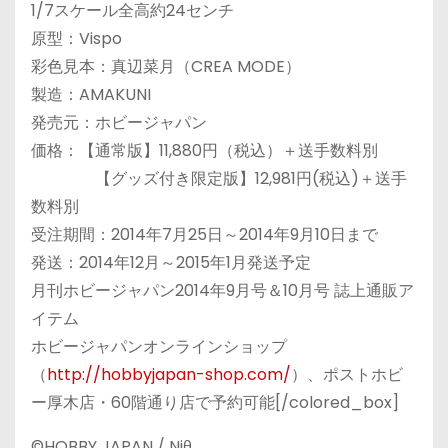
1/7スケール全高約24センチ
原型：Vispo
彩色見本：真辺菜月（CREA MODE）
製造：AMAKUNI
発売元：ホビージャパン
価格：【通常版】11,880円（税込）＋送手数料別
【グッズ付き限定版】12,981円(税込)＋送手
数料別
受注期間：2014年7月25日～2014年9月10日まで
発送：2014年12月～2015年1月発送予定
月刊ホビージャパン2014年9月号＆10月号 誌上通販ア
イテム
ホビージャパンオンラインショップ
（
http://hobbyjapan-shop.com/
）、ポストホビ
ー厚木店・60階通り店で予約可能[/colored_box]
©HOBBY JAPAN / Niθ