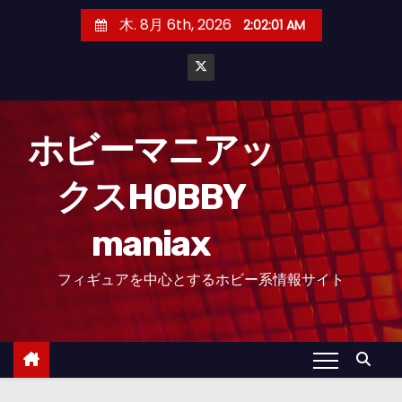
コ
木. 8月 6th, 2026
2:02:02 AM
ン
テ
ン
ツ
へ
ホビーマニアッ
ス
クスHOBBY
キ
ッ
maniax
プ
フィギュアを中心とするホビー系情報サイト