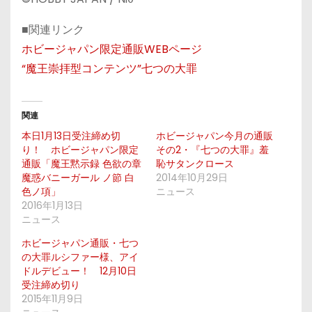
■関連リンク
ホビージャパン限定通販WEBページ
“魔王崇拝型コンテンツ”七つの大罪
関連
本日1月13日受注締め切
ホビージャパン今月の通販
り！ ホビージャパン限定
その2・『七つの大罪』羞
通販「魔王黙示録 色欲の章
恥サタンクロース
魔惑バニーガール ノ節 白
2014年10月29日
色ノ項」
ニュース
2016年1月13日
ニュース
ホビージャパン通販・七つ
の大罪ルシファー様、アイ
ドルデビュー！ 12月10日
受注締め切り
2015年11月9日