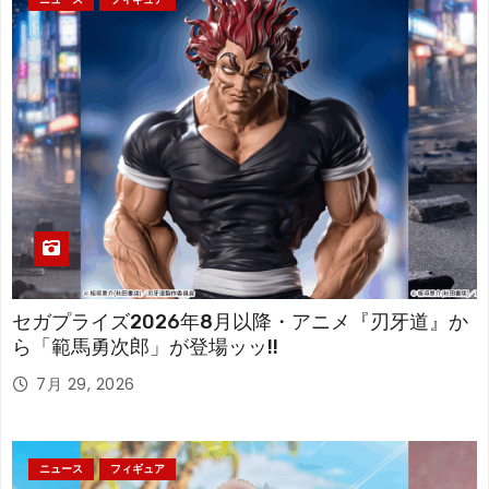
セガプライズ2026年8月以降・アニメ『刃牙道』か
ら「範馬勇次郎」が登場ッッ!!
7月 29, 2026
ニュース
フィギュア