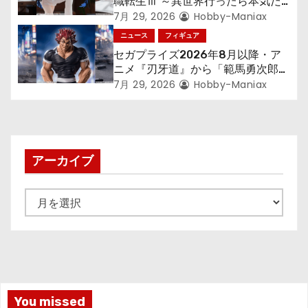
職転生Ⅲ ～異世界行ったら本気だ
す～』から「ロキシー」のフィギュ
7月 29, 2026
Hobby-Maniax
アが登場！
ニュース
フィギュア
セガプライズ2026年8月以降・ア
ニメ『刃牙道』から「範馬勇次郎」
が登場ッッ!!
7月 29, 2026
Hobby-Maniax
アーカイブ
ア
ー
カ
イ
ブ
You missed