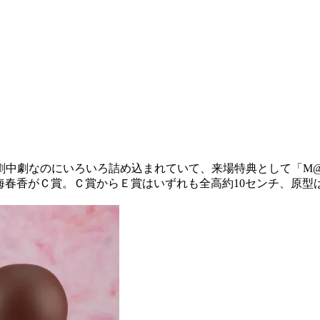
劇中劇なのにいろいろ詰め込まれていて、来場特典として「M@T
衣装の天海春香がＣ賞。Ｃ賞からＥ賞はいずれも全高約10センチ、原型