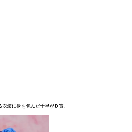
る衣装に身を包んだ千早がＤ賞。