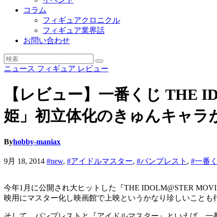
コラム
フィギュアクロニクル
フィギュア業界話
お問い合わせ
ニュース
フィギュア
レビュー
【レビュー】一番くじ THE I
姫」初立体化のきゅんキャラ
By
hobby-maniax
9月 18, 2014
#new
,
#アイドルマスター
,
#バンプレスト
,
#一番
今年1月に公開され大ヒットした『THE IDOLM@STER M
映用にマスター化し映画館で上映というかなり珍しいことも
そして、バンプレストと『アイドルマスター』といえば、一