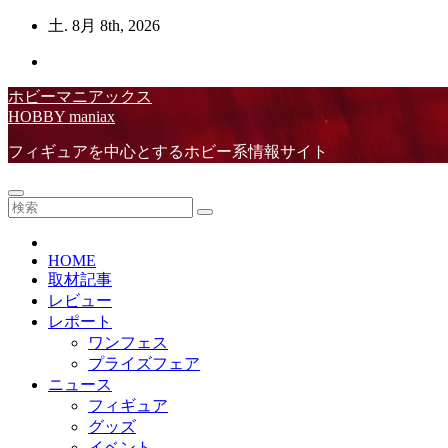
コ
土. 8月 8th, 2026
ン
テ
ン
ホビーマニアックス
ツ
HOBBY maniax
へ
ス
フィギュアを中心とするホビー系情報サイト
キ
ッ
プ
HOME
取材記事
レビュー
レポート
ワンフェス
プライズフェア
ニュース
フィギュア
グッズ
イベント