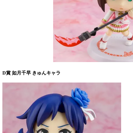
D賞 如月千早 きゅんキャラ