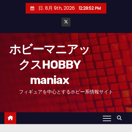
コ
日. 8月 9th, 2026
12:28:53 PM
ン
テ
ン
ツ
へ
ホビーマニアッ
ス
クスHOBBY
キ
ッ
maniax
プ
フィギュアを中心とするホビー系情報サイト