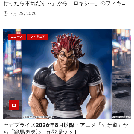
行ったら本気だす～』から「ロキシー」のフィギュ
アが登場！
7月 29, 2026
ニュース
フィギュア
セガプライズ2026年8月以降・アニメ『刃牙道』か
ら「範馬勇次郎」が登場ッッ!!