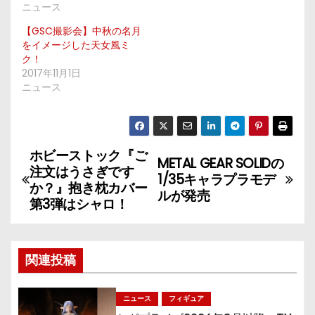
ニュース
【GSC撮影会】中秋の名月
をイメージした天女風ミ
ク！
2017年11月1日
ニュース
ホビーストック『ご
投
METAL GEAR SOLIDの
注文はうさぎです
1/35キャラプラモデ
稿
か？』抱き枕カバー
ルが発売
第3弾はシャロ！
ナ
ビ
関連投稿
ゲ
ニュース
フィギュア
ー