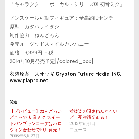
『キャラクター・ボーカル・シリーズ01 初音ミク』
ノンスケール可動フィギュア：全高約10センチ
原型：カタハライタシ
制作協力：ねんどろん
発売元：グッドスマイルカンパニー
価格：3,889円 ＋税
2014年10月発売予定[/colored_box]
衣装原案：スオウ © Crypton Future Media, INC.
www.piapro.net
関連
【プレビュー】ねんどろい
着物姿の限定ねんどろい
どこ～で 初音ミク スイー
ど、受注締切迫る！
トパンプキンコーデはハロ
2013年8月1日
ウィン合わせで10月発売！
ニュース
2016年6月22日