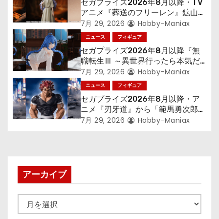
セガプライズ2026年8月以降・TV
シ
アニメ『葬送のフリーレン』鉱山で
300年働くことになっっちゃった
7月 29, 2026
Hobby-Maniax
ョ
「フリーレン」を立体化！
ニュース
フィギュア
セガプライズ2026年8月以降『無
ン
職転生Ⅲ ～異世界行ったら本気だ
す～』から「ロキシー」のフィギュ
7月 29, 2026
Hobby-Maniax
アが登場！
ニュース
フィギュア
セガプライズ2026年8月以降・ア
ニメ『刃牙道』から「範馬勇次郎」
が登場ッッ!!
7月 29, 2026
Hobby-Maniax
アーカイブ
ア
ー