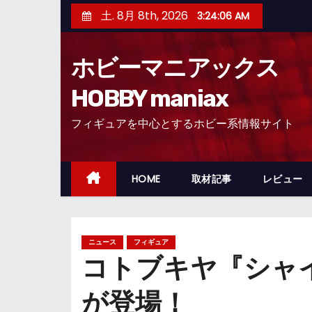
コ
土. 8月 8th, 2026
3:24:07 AM
ン
テ
ホビーマニアックス
ン
ツ
HOBBY maniax
へ
フィギュアを中心とするホビー系情報サイト
ス
キ
ッ
HOME
取材記事
レビュー
プ
ニュース
フィギュア
コトブキヤ『シャ
が登場！