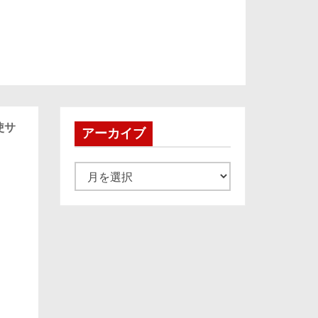
使サ
アーカイブ
ア
ー
カ
イ
ブ