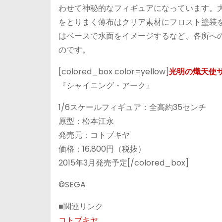
わせて神秘的なフィギュアになっています。
をとりまく薄布はクリア素材にフロスト塗装
はベースで水面をイメージするなど、各所へ
のです。
[colored_box color=yellow]
光明の熾天使サ
『シャイニング・アーク』
1/6スケールフィギュア：全高約35センチ
原型：松本江永
発売元：コトブキヤ
価格：16,800円（税抜）
2015年3月発売予定[/colored_box]
©SEGA
■関連リンク
コトブキヤ