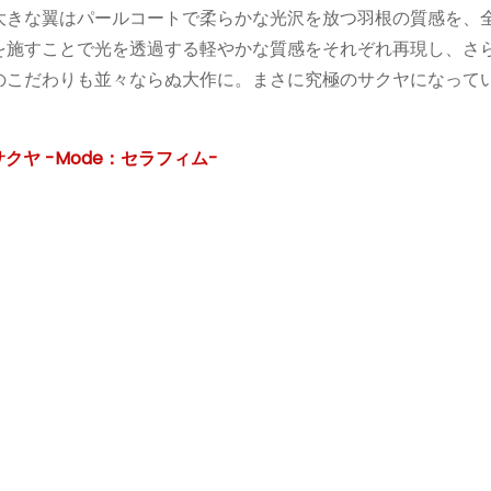
大きな翼はパールコートで柔らかな光沢を放つ羽根の質感を、
を施すことで光を透過する軽やかな質感をそれぞれ再現し、さ
のこだわりも並々ならぬ大作に。まさに究極のサクヤになって
クヤ -Mode：セラフィム-