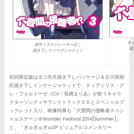
キ
原作イラストレーターぽこ
描
描き下しスリーブジャケット
初回限定版はポコ先生描き下しパッケージ＆古川英樹
氏描き下しインナージャケットで、ティアミリス・グ
レ・フォルトーゼ（CV：長縄まりあ）が歌うキャラ
クターソング＋サウンドトラックＣＤとスペシャルブ
ックレット入り。映像特典も「六畳間の侵略者スペシ
ャルステージ＠Wonder Festival 2014[Summer]」
と、「ぎゅぎゅぎゅSP ビジュアルコメンタリー