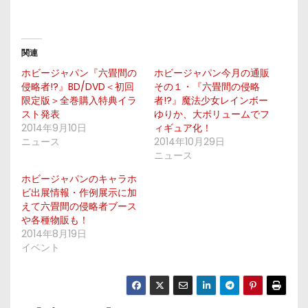
関連
ホビージャパン『六畳間の
ホビージャパン今月の通販
侵略者!?』BD/DVD＜初回
その１・『六畳間の侵略
限定版＞全巻購入特典イラ
者!?』魔法少女レインボー
スト発表
ゆりか、大ボリュームでフ
2014年9月10日
ィギュア化！
ニュース
2014年10月29日
ニュース
ホビージャパンのキャラホ
ビ出展情報・作例展示に加
えて六畳間の侵略者ブース
や各種物販も！
2014年8月19日
イベント