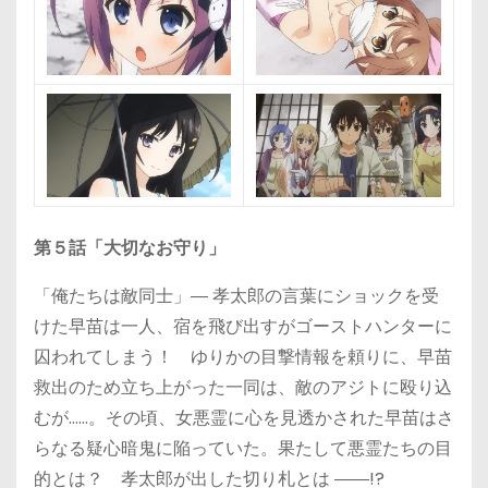
第５話「大切なお守り」
「俺たちは敵同士」― 孝太郎の言葉にショックを受
けた早苗は一人、宿を飛び出すがゴーストハンターに
囚われてしまう！ ゆりかの目撃情報を頼りに、早苗
救出のため立ち上がった一同は、敵のアジトに殴り込
むが……。その頃、女悪霊に心を見透かされた早苗はさ
らなる疑心暗鬼に陥っていた。果たして悪霊たちの目
的とは？ 孝太郎が出した切り札とは ――!?