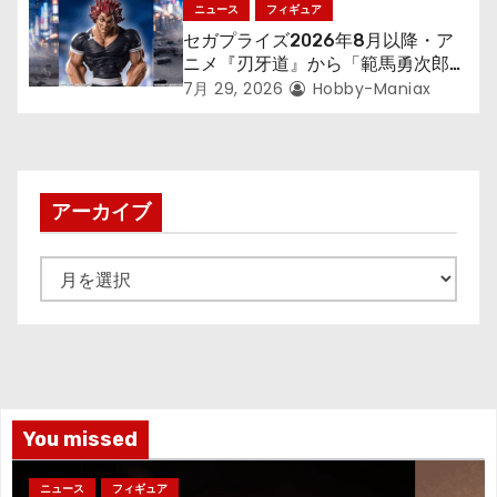
アが登場！
ニュース
フィギュア
セガプライズ2026年8月以降・ア
ニメ『刃牙道』から「範馬勇次郎」
が登場ッッ!!
7月 29, 2026
Hobby-Maniax
アーカイブ
ア
ー
カ
イ
ブ
You missed
ニュース
フィギュア