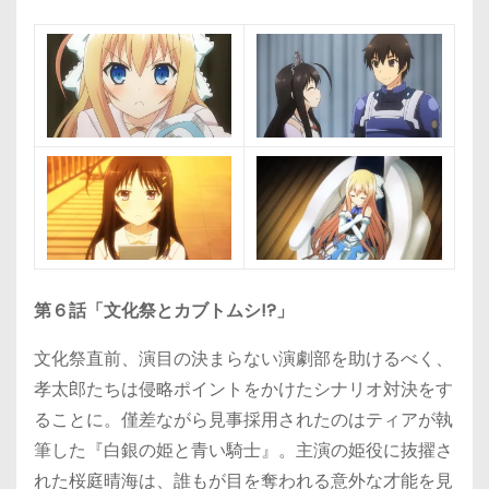
第６話「文化祭とカブトムシ!?」
文化祭直前、演目の決まらない演劇部を助けるべく、
孝太郎たちは侵略ポイントをかけたシナリオ対決をす
ることに。僅差ながら見事採用されたのはティアが執
筆した『白銀の姫と青い騎士』。主演の姫役に抜擢さ
れた桜庭晴海は、誰もが目を奪われる意外な才能を見