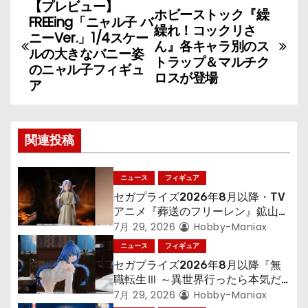
【プレビュー】
投
ホビーストック『繰
FREEing「ニャル子 バ
繰れ！コックリさ
稿
ニーVer.」1/4スケー
ん』各キャラ別のス
ルの大きなバニー姿
トラップ＆マルチク
ナ
のニャル子フィギュ
ロスが登場
ア
ビ
ゲ
関連投稿
ー
シ
ニュース
フィギュア
セガプライズ2026年8月以降・TV
ョ
アニメ『葬送のフリーレン』鉱山で
300年働くことになっっちゃった
7月 29, 2026
Hobby-Maniax
ン
「フリーレン」を立体化！
ニュース
フィギュア
セガプライズ2026年8月以降『無
職転生Ⅲ ～異世界行ったら本気だ
す～』から「ロキシー」のフィギュ
7月 29, 2026
Hobby-Maniax