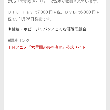
#05『大切なお守り』」の2本が収録されています。
Ｂｌｕ-ｒａｙは7,000 円＋税、ＤＶＤは6,000 円＋
税で、11月26日発売です。
© 健速・ホビージャパン／ころな荘管理組合
■関連リンク
ＴＮアニメ『六畳間の侵略者!?』公式サイト