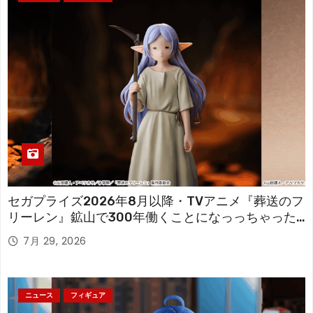
セガプライズ2026年8月以降・TVアニメ『葬送のフ
リーレン』鉱山で300年働くことになっっちゃった
「フリーレン」を立体化！
7月 29, 2026
ニュース
フィギュア