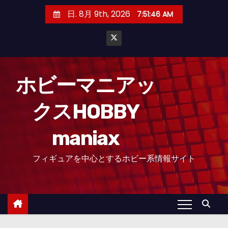
コ
日. 8月 9th, 2026
7:51:47 AM
ン
テ
ン
ツ
へ
ホビーマニアッ
ス
クスHOBBY
キ
ッ
maniax
プ
フィギュアを中心とするホビー系情報サイト