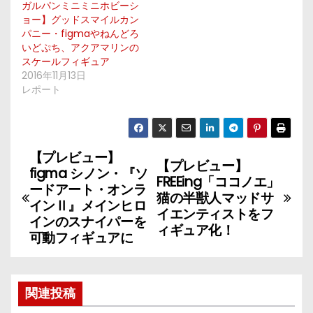
ガルパンミニミニホビーシ
ョー】グッドスマイルカン
パニー・figmaやねんどろ
いどぷち、アクアマリンの
スケールフィギュア
2016年11月13日
レポート
【プレビュー】
投
【プレビュー】
figma シノン・『ソ
FREEing「ココノエ」
稿
ードアート・オンラ
猫の半獣人マッドサ
インⅡ』メインヒロ
イエンティストをフ
ナ
インのスナイパーを
ィギュア化！
可動フィギュアに
ビ
ゲ
関連投稿
ー