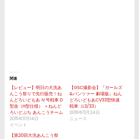
関連
【レビュー】明日の大洗あ
【GSC撮影会】『ガールズ
んこう祭りで先行販売！ね
&パンツァー 劇場版』ねん
んどろいどもあ Ⅳ号戦車 D
どろいどもあCV33型快速
型改（H型仕様） ＋ねんど
戦車（L3/33）
ろいどぷち あんこうチーム
2016年11月24日
2015年11月14日
ニュース
イベント
【第20回大洗あんこう祭