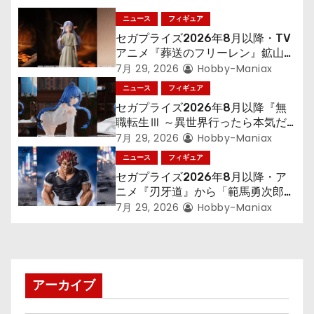
シ
ニュース
フィギュア
セガプライズ2026年8月以降・TV
ョ
アニメ『葬送のフリーレン』鉱山で
300年働くことになっっちゃった
7月 29, 2026
Hobby-Maniax
ン
「フリーレン」を立体化！
ニュース
フィギュア
セガプライズ2026年8月以降『無
職転生Ⅲ ～異世界行ったら本気だ
す～』から「ロキシー」のフィギュ
7月 29, 2026
Hobby-Maniax
アが登場！
ニュース
フィギュア
セガプライズ2026年8月以降・ア
ニメ『刃牙道』から「範馬勇次郎」
が登場ッッ!!
7月 29, 2026
Hobby-Maniax
アーカイブ