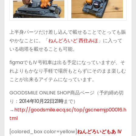
上半身パーツだけ差し込んで載せることでとっても賑
やかなことに。「
ねんどろいど 西住みほ
」に入って
いる砲塔を載せることも可能。
figmaでもⅣ号戦車は出る予定になっていますが、そ
れよりもかなり手軽で場所もとらずにそのまま楽しむ
ことが出来るアイテムになっています。
GOODSMILE ONLINE SHOP商品ページ（予約締め切
り：
2014年10月22日21時
まで）
→
http://goodsmile.ecq.sc/top/gscnemjp00016.h
tml
[colored_box color=yellow]
ねんどろいどもあ Ⅳ