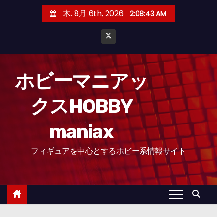
コ
木. 8月 6th, 2026
2:08:44 AM
ン
テ
ン
ツ
へ
ホビーマニアッ
ス
クスHOBBY
キ
ッ
maniax
プ
フィギュアを中心とするホビー系情報サイト