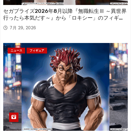
セガプライズ2026年8月以降『無職転生Ⅲ ～異世界
行ったら本気だす～』から「ロキシー」のフィギュ
アが登場！
7月 29, 2026
ニュース
フィギュア