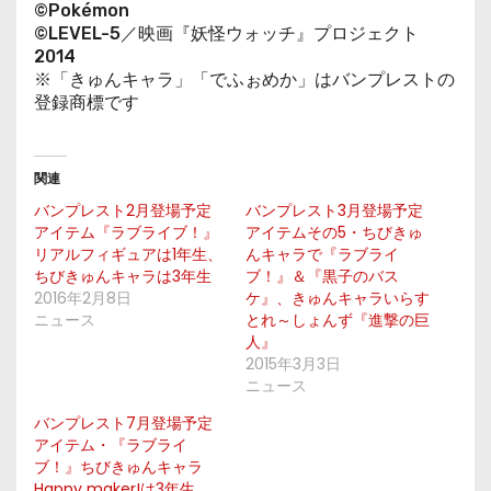
©Pokémon
©LEVEL-5／映画『妖怪ウォッチ』プロジェクト
2014
※「きゅんキャラ」「でふぉめか」はバンプレストの
登録商標です
関連
バンプレスト2月登場予定
バンプレスト3月登場予定
アイテム『ラブライブ！』
アイテムその5・ちびきゅ
リアルフィギュアは1年生、
んキャラで『ラブライ
ちびきゅんキャラは3年生
ブ！』＆『黒子のバス
2016年2月8日
ケ』、きゅんキャラいらす
ニュース
とれ～しょんず『進撃の巨
人』
2015年3月3日
ニュース
バンプレスト7月登場予定
アイテム・『ラブライ
ブ！』ちびきゅんキャラ
Happy maker!は3年生、