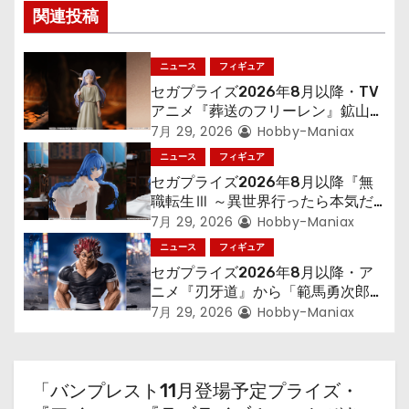
関連投稿
シ
ョ
ニュース
フィギュア
セガプライズ2026年8月以降・TV
ン
アニメ『葬送のフリーレン』鉱山で
300年働くことになっっちゃった
7月 29, 2026
Hobby-Maniax
「フリーレン」を立体化！
ニュース
フィギュア
セガプライズ2026年8月以降『無
職転生Ⅲ ～異世界行ったら本気だ
す～』から「ロキシー」のフィギュ
7月 29, 2026
Hobby-Maniax
アが登場！
ニュース
フィギュア
セガプライズ2026年8月以降・ア
ニメ『刃牙道』から「範馬勇次郎」
が登場ッッ!!
7月 29, 2026
Hobby-Maniax
「バンプレスト11月登場予定プライズ・