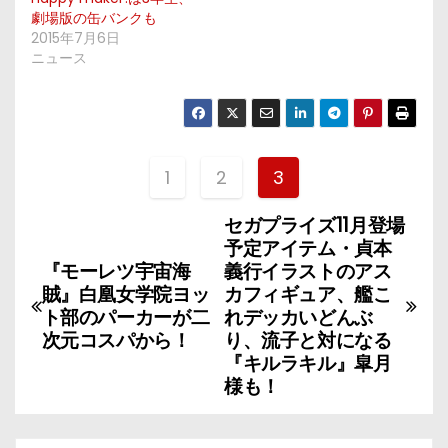
劇場版の缶バンクも
2015年7月6日
ニュース
1
2
3
セガプライズ11月登場
投
予定アイテム・貞本
稿
『モーレツ宇宙海
義行イラストのアス
賊』白凰女学院ヨッ
カフィギュア、艦こ
ナ
ト部のパーカーが二
れデッカいどんぶ
次元コスパから！
り、流子と対になる
ビ
『キルラキル』皐月
様も！
ゲ
ー