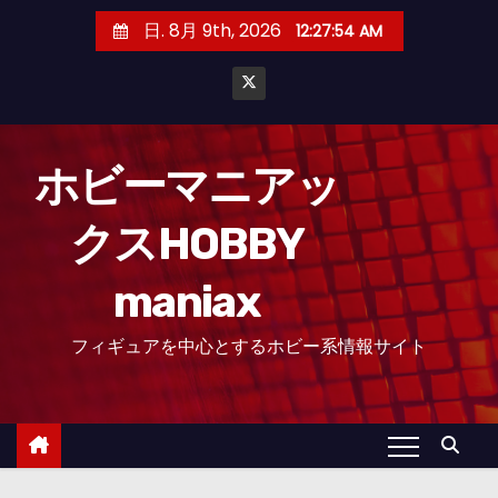
コ
日. 8月 9th, 2026
12:27:55 AM
ン
テ
ン
ツ
へ
ホビーマニアッ
ス
クスHOBBY
キ
ッ
maniax
プ
フィギュアを中心とするホビー系情報サイト