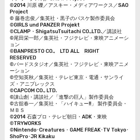
©2014 川原 礫／アスキー・メディアワークス／SAO
Project
© 藤巻忠俊／集英社・黒子のバスケ製作委員会
©GIRLS und PANZER Projekt
©CLAMP・ShigatsuTsuitachi CO.,LTD.／講談社
©尾田栄一郎／集英社・フジテレビ・東映アニメーシ
ョン
©BANPRESTO CO., LTD ALL RIGHT
RESERVED
©バードスタジオ／集英社・フジテレビ・東映アニメ
ーション
©空知英秋／集英社・テレビ東京・電通・サンライ
ズ・アニプレックス
©CAPCOM CO., LTD.
©諌山創・講談社／「進撃の巨人」製作委員会
©古舘春一／集英社・「ハイキュー!!」 製作委員会・
ＭＢＳ
©2014 石森プロ・テレビ朝日・ADK・東映
©TRYWORKS
©Nintendo･Creatures・GAME FREAK･TV Tokyo･
ShoPro･JR Kikaku