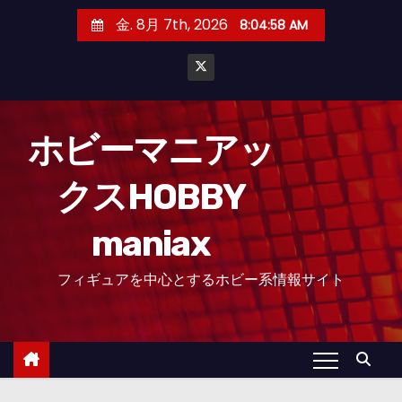
コ
金. 8月 7th, 2026
8:04:59 AM
ン
テ
ン
ツ
へ
ホビーマニアッ
ス
クスHOBBY
キ
ッ
maniax
プ
フィギュアを中心とするホビー系情報サイト