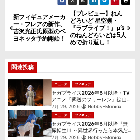
【プレビュー】ねん
投
新フィギュアメーカ
どろいど 星空凛・
ー・フレアの新作、
稿
『ラブライブ！』μ’s
吉沢光正氏原型のベ
のねんどろいどは5人
ヨネッタ予約開始！
ナ
めで折り返し！
ビ
ゲ
関連投稿
ー
ニュース
フィギュア
シ
セガプライズ2026年8月以降・TV
アニメ『葬送のフリーレン』鉱山で
ョ
300年働くことになっっちゃった
7月 29, 2026
Hobby-Maniax
「フリーレン」を立体化！
ニュース
フィギュア
ン
セガプライズ2026年8月以降『無
職転生Ⅲ ～異世界行ったら本気だ
す～』から「ロキシー」のフィギュ
7月 29, 2026
Hobby-Maniax