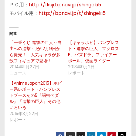
ＰＣ用：
http://1kuji.bpnavi.jp/shingeki5
モバイル用：
http://bpnavi.jp/t/shingeki5
関連
「一番くじ 進撃の巨人～自
【キャラホビ】バンプレス
由への進撃～｣が12月9日か
ト・進撃の巨人、マクロス
ら発売！ 人気キャラが多
F、パズドラ、ファイアー
数フィギュアで登場！
ボール、仮面ライダー
2014年11月27日
2013年9月2日
ニュース
レポート
【AnimeJapan2015】ホビ
ー系レポート・バンプレス
トブースその5『弱虫ペダ
ル』『進撃の巨人』その他
いろいろ
2015年3月22日
レポート