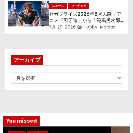
アが登場！
ニュース
フィギュア
セガプライズ2026年8月以降・ア
ニメ『刃牙道』から「範馬勇次郎」
が登場ッッ!!
7月 29, 2026
Hobby-Maniax
アーカイブ
ア
ー
カ
イ
ブ
You missed