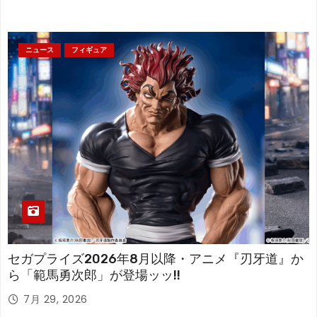
ニュース
フィギュア
セガプライズ2026年8月以降・アニメ『刃牙道』か
ら「範馬勇次郎」が登場ッッ!!
7月 29, 2026