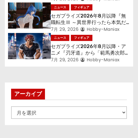
ン
「フリーレン」を立体化！
ニュース
フィギュア
セガプライズ2026年8月以降『無
職転生Ⅲ ～異世界行ったら本気だ
す～』から「ロキシー」のフィギュ
7月 29, 2026
Hobby-Maniax
アが登場！
ニュース
フィギュア
セガプライズ2026年8月以降・ア
ニメ『刃牙道』から「範馬勇次郎」
が登場ッッ!!
7月 29, 2026
Hobby-Maniax
アーカイブ
ア
ー
カ
イ