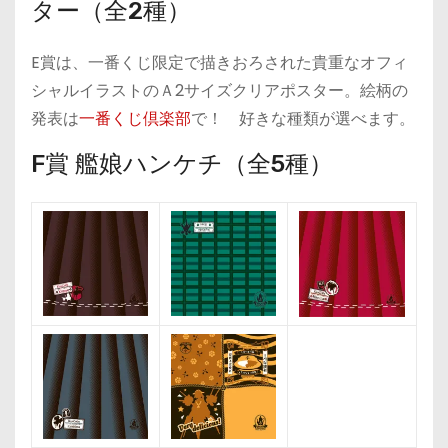
ター（全2種）
E賞は、一番くじ限定で描きおろされた貴重なオフィ
シャルイラストのＡ2サイズクリアポスター。絵柄の
発表は
一番くじ倶楽部
で！ 好きな種類が選べます。
F賞 艦娘ハンケチ（全5種）