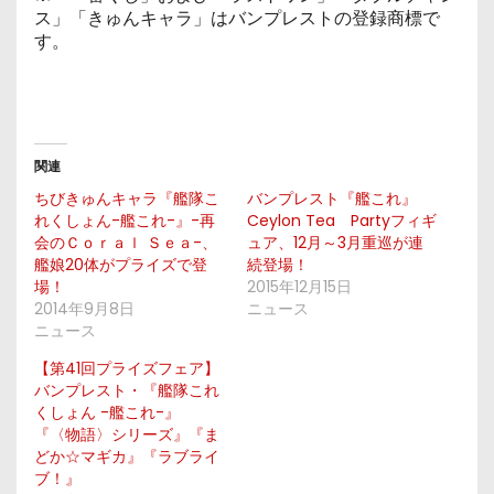
ス」「きゅんキャラ」はバンプレストの登録商標で
す。
関連
ちびきゅんキャラ『艦隊こ
バンプレスト『艦これ』
れくしょん-艦これ-』-再
Ceylon Tea Partyフィギ
会のＣｏｒａｌ Ｓｅａ-、
ュア、12月～3月重巡が連
艦娘20体がプライズで登
続登場！
場！
2015年12月15日
2014年9月8日
ニュース
ニュース
【第41回プライズフェア】
バンプレスト・『艦隊これ
くしょん -艦これ-』
『〈物語〉シリーズ』『ま
どか☆マギカ』『ラブライ
ブ！』