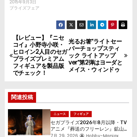
2015年9月3日
プライズフェア
【レビュー】『ニセ
投
光るお箸“ライトセー
コイ』小野寺小咲・
バーチョップスティ
稿
ヒロイン2人目のセガ
ック ライトアップ
プライズプレミアム
ver”第2弾はヨーダと
ナ
フィギュアを製品版
メイス・ウィンドゥ
でチェック！
ビ
ゲ
関連投稿
ー
シ
ニュース
フィギュア
セガプライズ2026年8月以降・TV
ョ
アニメ『葬送のフリーレン』鉱山で
300年働くことになっっちゃった
7月 29, 2026
Hobby-Maniax