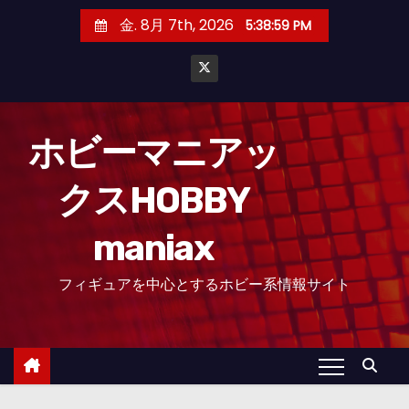
コ
金. 8月 7th, 2026
5:39:01 PM
ン
テ
ン
ツ
へ
ホビーマニアッ
ス
クスHOBBY
キ
ッ
maniax
プ
フィギュアを中心とするホビー系情報サイト