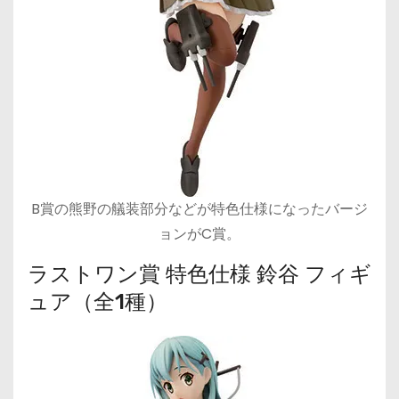
B賞の熊野の艤装部分などが特色仕様になったバージ
ョンがC賞。
ラストワン賞 特色仕様 鈴谷 フィギ
ュア（全1種）