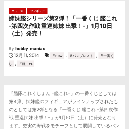
ニュース
フィギュア
姉妹艦シリーズ第2弾！「一番くじ 艦これ
-第四次作戦 重巡姉妹 出撃！-」1月10日
（土）発売！
By
hobby-maniax
12月 11, 2014
,
,
#new
#バンプレスト
#一番く
,
じ
#艦これ
『艦隊これくしょん -艦これ-』の一番くじとしては
第4弾、姉妹艦のフィギュアがラインナップされたも
のとしては第2弾となる「一番くじ 艦これ -第四次作
戦 重巡姉妹 出撃！-」が1月10日（土）に発売となり
ます。史実の海戦をモチーフとして展開しているバン