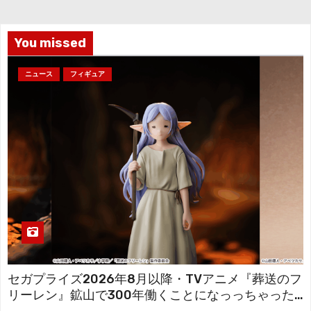
ブ
You missed
ニュース
フィギュア
セガプライズ2026年8月以降・TVアニメ『葬送のフ
リーレン』鉱山で300年働くことになっっちゃった