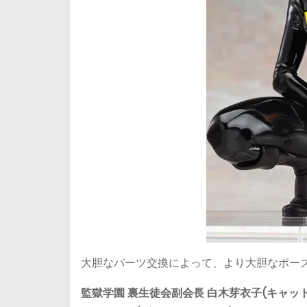
大胆なパーツ交換によって、より大胆なポー
監獄学園 裏生徒会副会長 白木芽衣子(キャットス