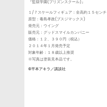
『監獄学園(プリズンスクール)』
１/７スケールフィギュア：全高約１５センチ
原型：毒島孝政(ブスジマックス)
発売元：ウイング
販売元：グッドスマイルカンパニー
価格：１２、３９０円（税込）
２０１４年１月発売予定
対象年齢：１８歳以上推奨
※写真は塗装見本品です。
©平本アキラ／講談社