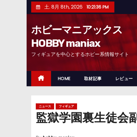
コ
土. 8月 8th, 2026
10:21:37 PM
ン
テ
ホビーマニアックス
ン
ツ
HOBBY maniax
へ
フィギュアを中心とするホビー系情報サイト
ス
キ
ッ
HOME
取材記事
レビュー
プ
ニュース
フィギュア
監獄学園裏生徒会