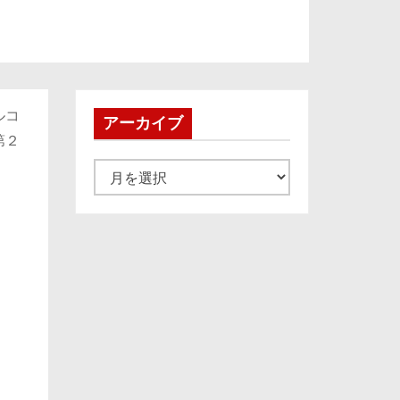
ルコ
アーカイブ
第２
ア
ー
カ
イ
ブ