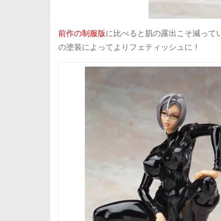
前作の制服版
に比べると肌の露出こそ減って
の塗装によってよりフェティッシュに！