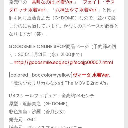
発売中の「
高町なのは 水着Ver.
」「
フェイト・テス
タロッサ 水着Ver.
」「
八神はやて 水着Ver.
」と原型
師も同じ近藤貴之氏（G-DOME）なので、並べて楽
しむのにも適しています。かなりのスペースが必要と
なりますが（笑）。
GOODSMILE ONLINE SHOP商品ページ（予約締め切
り：2015年1月21日（水）21:00まで）
→
http://goodsmile.ecq.sc/gifscajp00007.html
[colored_box color=yellow]
ヴィータ 水着Ver.
『魔法少女リリカルなのは The MOVIE 2nd A’s』
1/4スケールフィギュア：全高約24センチ
原型：近藤貴之（G-DOME）
彩色担当：沙羅（蒼月少女）
発売元：Gift
販売元：グッドスマイルカンパニー