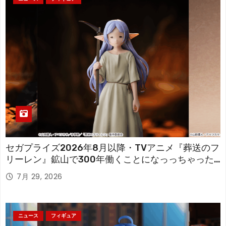
セガプライズ2026年8月以降・TVアニメ『葬送のフ
リーレン』鉱山で300年働くことになっっちゃった
「フリーレン」を立体化！
7月 29, 2026
ニュース
フィギュア