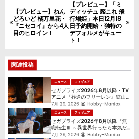
【プレビュー】「ミ
投
【プレビュー】ねん
ディッチュ 艦これ 飛
稿
どろいど 橘万里花・
行場姫」本日12月18
『ニセコイ』から4人
日予約開始・独特の
ナ
目のヒロイン！
デフォルメがキュー
ト！
ビ
ゲ
関連投稿
ー
シ
ニュース
フィギュア
セガプライズ2026年8月以降・TV
ョ
アニメ『葬送のフリーレン』鉱山で
300年働くことになっっちゃった
7月 29, 2026
Hobby-Maniax
ン
「フリーレン」を立体化！
ニュース
フィギュア
セガプライズ2026年8月以降『無
職転生Ⅲ ～異世界行ったら本気だ
す～』から「ロキシー」のフィギュ
7月 29, 2026
Hobby-Maniax