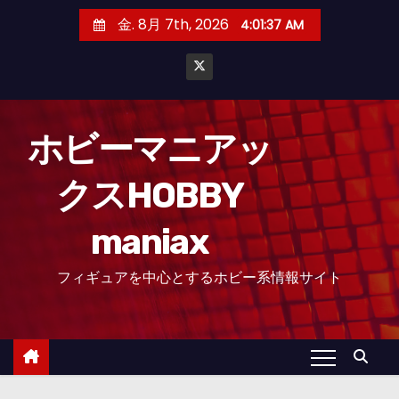
コ
金. 8月 7th, 2026
4:01:38 AM
ン
テ
ン
ツ
へ
ホビーマニアッ
ス
クスHOBBY
キ
ッ
maniax
プ
フィギュアを中心とするホビー系情報サイト