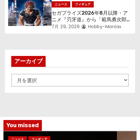
アが登場！
ニュース
フィギュア
セガプライズ2026年8月以降・ア
ニメ『刃牙道』から「範馬勇次郎」
が登場ッッ!!
7月 29, 2026
Hobby-Maniax
アーカイブ
ア
ー
カ
イ
ブ
You missed
ニュース
フィギュア