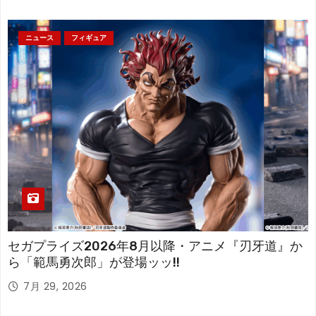
ニュース
フィギュア
セガプライズ2026年8月以降・アニメ『刃牙道』か
ら「範馬勇次郎」が登場ッッ!!
7月 29, 2026