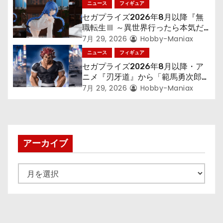
ニュース
フィギュア
ン
セガプライズ2026年8月以降『無
職転生Ⅲ ～異世界行ったら本気だ
す～』から「ロキシー」のフィギュ
7月 29, 2026
Hobby-Maniax
アが登場！
ニュース
フィギュア
セガプライズ2026年8月以降・ア
ニメ『刃牙道』から「範馬勇次郎」
が登場ッッ!!
7月 29, 2026
Hobby-Maniax
アーカイブ
ア
ー
カ
イ