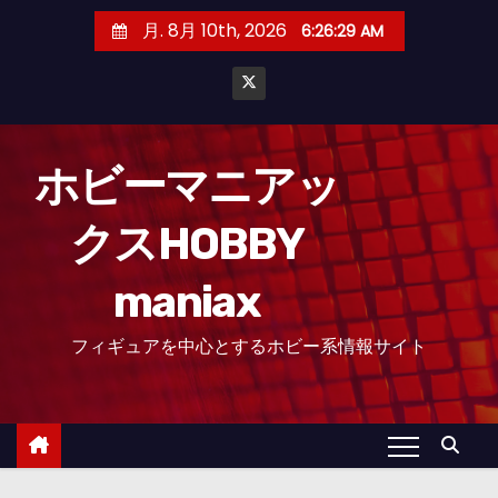
コ
月. 8月 10th, 2026
6:26:30 AM
ン
テ
ン
ツ
へ
ホビーマニアッ
ス
クスHOBBY
キ
ッ
maniax
プ
フィギュアを中心とするホビー系情報サイト