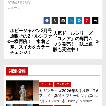
2015年5月26日
ニュース
ホビージャパン2月号
投
人気ドールシリーズ
通販その2・ルシファ
「ユノア」の専門ム
稿
ー様再臨！ 水着と
ック発売！ 誌上通
斧、スイカをカラー
販も受注中！
ナ
チェンジ！
ビ
ゲ
関連投稿
ー
ニュース
フィギュア
シ
セガプライズ2026年8月以降・TV
アニメ『葬送のフリーレン』鉱山で
ョ
300年働くことになっっちゃった
7月 29, 2026
Hobby-Maniax
「フリーレン」を立体化！