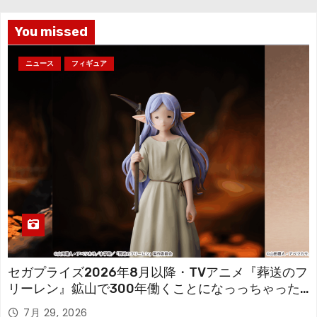
ブ
You missed
ニュース
フィギュア
セガプライズ2026年8月以降・TVアニメ『葬送のフ
リーレン』鉱山で300年働くことになっっちゃった
「フリーレン」を立体化！
7月 29, 2026