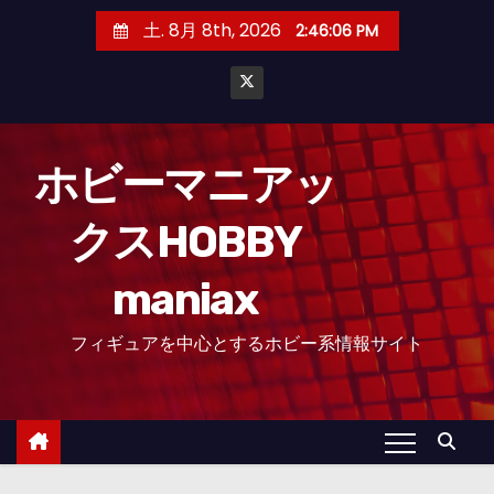
コ
土. 8月 8th, 2026
2:46:06 PM
ン
テ
ン
ツ
へ
ホビーマニアッ
ス
クスHOBBY
キ
ッ
maniax
プ
フィギュアを中心とするホビー系情報サイト