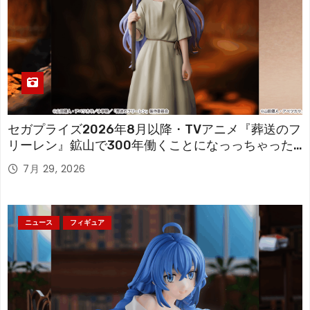
セガプライズ2026年8月以降・TVアニメ『葬送のフ
リーレン』鉱山で300年働くことになっっちゃった
「フリーレン」を立体化！
7月 29, 2026
ニュース
フィギュア