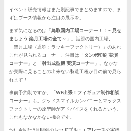
イベント販売情報はまた別記事でまとめますので、ま
ずはブース情報から注目の展示を。
まず気になるのは「
鳥取国内工場コーナー！！～見せ
ましょう 楽月工場の全て～
」。話題の国内工場、
「楽月工場（通称：ラッキーファクトリー）」のあれ
これが見られるコーナー。注目は「
タンポ印刷 実演
コーナー
」と「
射出成型機 実演コーナー
」。なかな
か実際に見ることの出来ない製造工程が目の前で見ら
れます！
事前予約制ですが、「
WF
出張！フィギュア制作相談
コーナー
」も。グッドスマイルカンパニーとマックス
ファクトリーの原型師がアドバイスをくれるという、
これもなかなかない機会です。
他に今回は5月開催の
レッドブル・エアレース
の実機