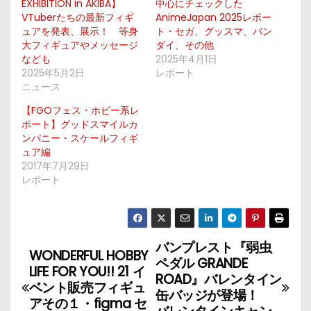
EXHIBITION in AKIBA】
中心にチェックした
VTuberたちの最新フィギ
AnimeJapan 2025レポー
ュアを発表、展示！ 等身
ト・セガ、グッスマ、バン
大フィギュアやメッセージ
ダイ、その他
なども
2025年4月1日
2025年5月2日
レポート
ニュース
【FGOフェス・ホビー系レ
ポート】グッドスマイルカ
ンパニー・スケールフィギ
ュア編
2017年7月29日
レポート
バンプレスト『弱虫
投
WONDERFUL HOBBY
ペダル GRANDE
LIFE FOR YOU!! 21 イ
稿
ROAD』バレンタイン
ベント販売フィギュ
缶バッジが登場！
アその１・figma セ