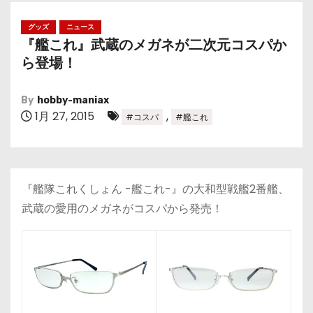
グッズ
ニュース
『艦これ』武蔵のメガネが二次元コスパか
ら登場！
By
hobby-maniax
1月 27, 2015
,
#コスパ
#艦これ
『艦隊これくしょん -艦これ-』の大和型戦艦2番艦、
武蔵の愛用のメガネがコスパから発売！