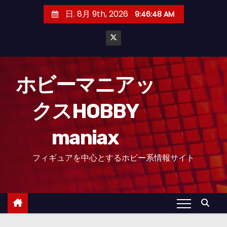
コ
日. 8月 9th, 2026
9:46:49 AM
ン
テ
ン
ツ
へ
ホビーマニアッ
ス
クスHOBBY
キ
ッ
maniax
プ
フィギュアを中心とするホビー系情報サイト