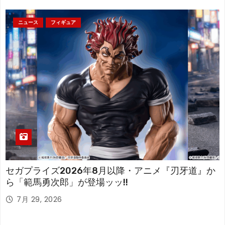
ニュース
フィギュア
セガプライズ2026年8月以降・アニメ『刃牙道』か
ら「範馬勇次郎」が登場ッッ!!
7月 29, 2026