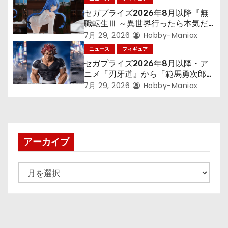
セガプライズ2026年8月以降『無
ン
職転生Ⅲ ～異世界行ったら本気だ
す～』から「ロキシー」のフィギュ
7月 29, 2026
Hobby-Maniax
アが登場！
ニュース
フィギュア
セガプライズ2026年8月以降・ア
ニメ『刃牙道』から「範馬勇次郎」
が登場ッッ!!
7月 29, 2026
Hobby-Maniax
アーカイブ
ア
ー
カ
イ
ブ