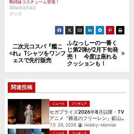
剛姉妹コスチューム登場！
2014年3月4日
グッズ
ふなっしーの一番く
投
二次元コスパ『艦こ
じ第2弾が2月下旬発
れ』Tシャツをワンフ
稿
売！ 今度は座れる
ェスで先行販売
クッションも！
ナ
ビ
関連投稿
ゲ
ニュース
フィギュア
ー
セガプライズ2026年8月以降・TV
シ
アニメ『葬送のフリーレン』鉱山で
300年働くことになっっちゃった
7月 29, 2026
Hobby-Maniax
ョ
「フリーレン」を立体化！
ニュース
フィギュア