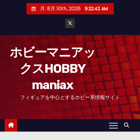
コ
月. 8月 10th, 2026
9:22:43 AM
ン
テ
ン
ツ
へ
ホビーマニアッ
ス
クスHOBBY
キ
ッ
maniax
プ
フィギュアを中心とするホビー系情報サイト