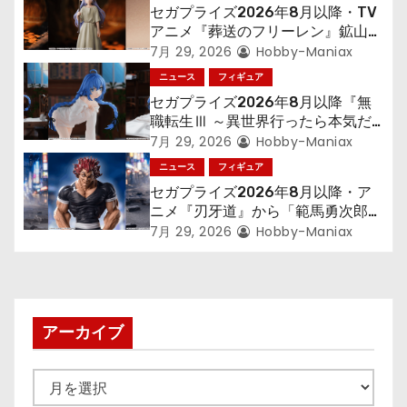
シ
セガプライズ2026年8月以降・TV
アニメ『葬送のフリーレン』鉱山で
ョ
300年働くことになっっちゃった
7月 29, 2026
Hobby-Maniax
「フリーレン」を立体化！
ニュース
フィギュア
ン
セガプライズ2026年8月以降『無
職転生Ⅲ ～異世界行ったら本気だ
す～』から「ロキシー」のフィギュ
7月 29, 2026
Hobby-Maniax
アが登場！
ニュース
フィギュア
セガプライズ2026年8月以降・ア
ニメ『刃牙道』から「範馬勇次郎」
が登場ッッ!!
7月 29, 2026
Hobby-Maniax
アーカイブ
ア
ー