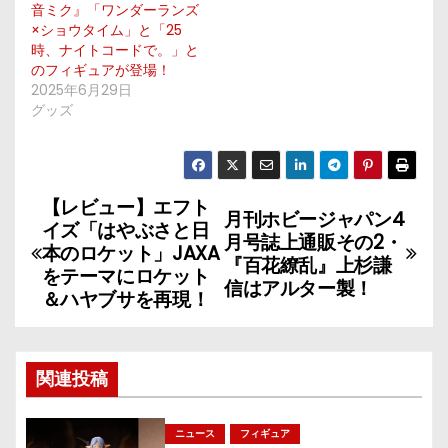
音ミク』「ワンダーランズ
×ショウタイム」と「25
時、ナイトコードで。」と
のフィギュアが登場！
2025年6月29日
グッズ
【レビュー】エフト
投
月刊ホビージャパン4
イズ「はやぶさと日
月号誌上通販その2・
稿
本のロケット」JAXA
『百花繚乱』上杉謙
をテーマにロケット
信はアルター製！
ナ
＆ハヤブサを再現！
ビ
ゲ
関連投稿
ー
ニュース
フィギュア