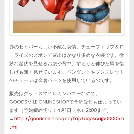
赤のセイバーらしい不敵な表情。チューブトップ＆ロ
ーライズのズボンで露出はかなり多めな衣装です。微
妙な起伏を見せるお腹や背中、すらりと伸びた脚を惜
しげも無く見せています。ペンダントやブレスレット
のチェーンは金属パーツを使用しているのです。
販売はグッドスマイルカンパニーなので、
GOODSMILE ONLINE SHOPで予約受付も始まってい
ます（予約締め切り：
4月1日（水）21:00まで）
→
http://goodsmile.ecq.sc/top/aqascajp00005.h
tml