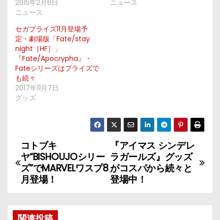
2015年2月6日
ニュース
ニュース
セガプライズ11月登場予
定・劇場版「Fate/stay
night［HF］」
『Fate/Apocrypha』・
Fateシリーズはプライズで
も続々
2017年11月7日
グッズ
コトブキ
『アイマス シンデレ
投
ヤ“BISHOUJOシリー
ラガールズ』グッズ
稿
ズ”でMARVELワスプ8
がコスパから続々と
月登場！
登場中！
ナ
ビ
関連投稿