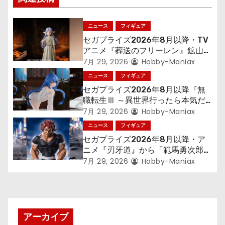
ゲ
ニュース
フィギュア
ー
セガプライズ2026年8月以降・TV
シ
アニメ『葬送のフリーレン』鉱山で
300年働くことになっっちゃった
7月 29, 2026
Hobby-Maniax
ョ
「フリーレン」を立体化！
ニュース
フィギュア
セガプライズ2026年8月以降『無
ン
職転生Ⅲ ～異世界行ったら本気だ
す～』から「ロキシー」のフィギュ
7月 29, 2026
Hobby-Maniax
アが登場！
ニュース
フィギュア
セガプライズ2026年8月以降・ア
ニメ『刃牙道』から「範馬勇次郎」
が登場ッッ!!
7月 29, 2026
Hobby-Maniax
アーカイブ