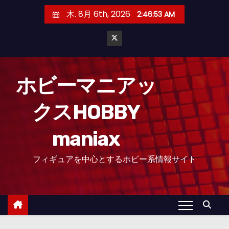
コ
木. 8月 6th, 2026
2:46:54 AM
ン
テ
ン
ツ
へ
ホビーマニアッ
ス
クスHOBBY
キ
ッ
maniax
プ
フィギュアを中心とするホビー系情報サイト