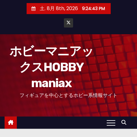
コ
土. 8月 8th, 2026
9:24:44 PM
ン
テ
ン
ツ
へ
ホビーマニアッ
ス
クスHOBBY
キ
ッ
maniax
プ
フィギュアを中心とするホビー系情報サイト