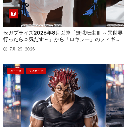
セガプライズ2026年8月以降『無職転生Ⅲ ～異世界
行ったら本気だす～』から「ロキシー」のフィギュ
アが登場！
7月 29, 2026
ニュース
フィギュア