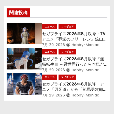
ゲ
関連投稿
ー
シ
ニュース
フィギュア
セガプライズ2026年8月以降・TV
ョ
アニメ『葬送のフリーレン』鉱山で
300年働くことになっっちゃった
7月 29, 2026
Hobby-Maniax
ン
「フリーレン」を立体化！
ニュース
フィギュア
セガプライズ2026年8月以降『無
職転生Ⅲ ～異世界行ったら本気だ
す～』から「ロキシー」のフィギュ
7月 29, 2026
Hobby-Maniax
アが登場！
ニュース
フィギュア
セガプライズ2026年8月以降・ア
ニメ『刃牙道』から「範馬勇次郎」
が登場ッッ!!
7月 29, 2026
Hobby-Maniax