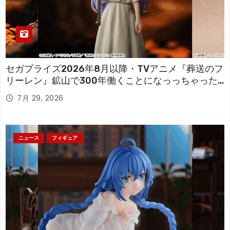
セガプライズ2026年8月以降・TVアニメ『葬送のフ
リーレン』鉱山で300年働くことになっっちゃった
「フリーレン」を立体化！
7月 29, 2026
ニュース
フィギュア