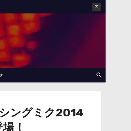
せ
ングミク2014
登場！