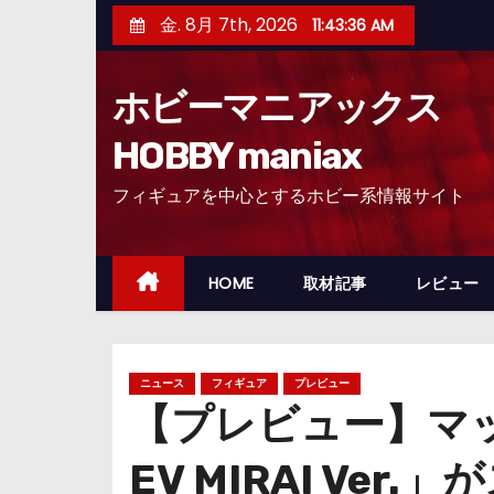
コ
金. 8月 7th, 2026
11:43:38 AM
ン
テ
ホビーマニアックス
ン
ツ
HOBBY maniax
へ
フィギュアを中心とするホビー系情報サイト
ス
キ
ッ
HOME
取材記事
レビュー
プ
ニュース
フィギュア
プレビュー
【プレビュー】マッ
EV MIRAI Ve