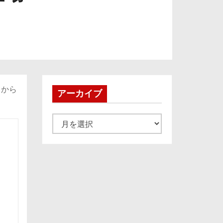
日から
アーカイブ
ア
ー
カ
イ
ブ