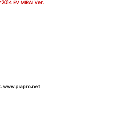
4 EV MIRAI Ver.
 www.piapro.net