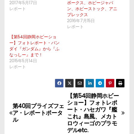
2017年5月17日
ボークス、ホビージャパ
レポート
ン、ホビーストック、アニ
プレックス
2016年7月15日
レポート
【第54回静岡ホビーショ
ー】フォトレポート・バン
ダイ『ガンダム』から『ふ
なっしー』まで！
2015年5月14日
レポート
【第54回静岡ホビー
投
ショー】フォトレポ
第40回プライズフェ
稿
ート・ハセガワ『艦
ア・レポートポータ
これ』島風、メカト
ル
ナ
ロウィーゴのプラモ
デルetc.