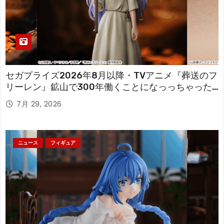
セガプライズ2026年8月以降・TVアニメ『葬送のフ
リーレン』鉱山で300年働くことになっっちゃった
「フリーレン」を立体化！
7月 29, 2026
ニュース
フィギュア