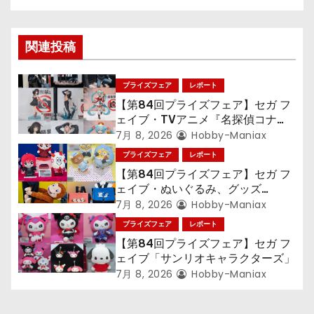
ビ
ゲ
関連投稿
ー
シ
プライズフェア
レポート
【第84回プライズフェア】セガ フ
ョ
ェイブ・TVアニメ『名探偵コナ
ン』TVアニメ『呪術廻戦』『〈物
7月 8, 2026
Hobby-Maniax
ン
語〉シリーズ』「初音ミク」
プライズフェア
レポート
【第84回プライズフェア】セガ フ
ェイブ・ぬいぐるみ、グッズ
『LiSA』『ミニオン』『おさるの
7月 8, 2026
Hobby-Maniax
ジョージ』『ポケットモンスター』
プライズフェア
レポート
【第84回プライズフェア】セガ フ
ェイブ「サンリオキャラクターズ」
7月 8, 2026
Hobby-Maniax