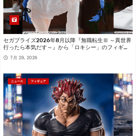
セガプライズ2026年8月以降『無職転生Ⅲ ～異世界
行ったら本気だす～』から「ロキシー」のフィギュ
アが登場！
7月 29, 2026
ニュース
フィギュア