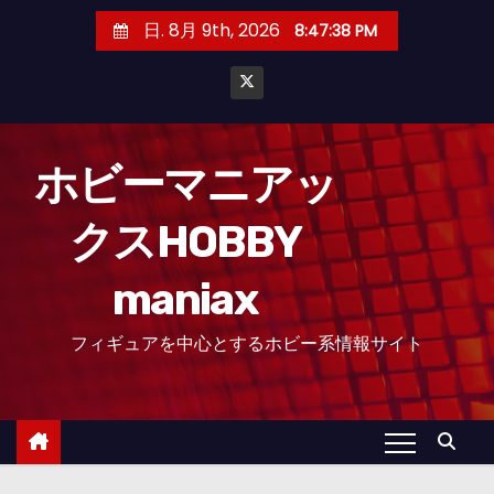
コ
日. 8月 9th, 2026
8:47:39 PM
ン
テ
ン
ツ
へ
ホビーマニアッ
ス
クスHOBBY
キ
ッ
maniax
プ
フィギュアを中心とするホビー系情報サイト