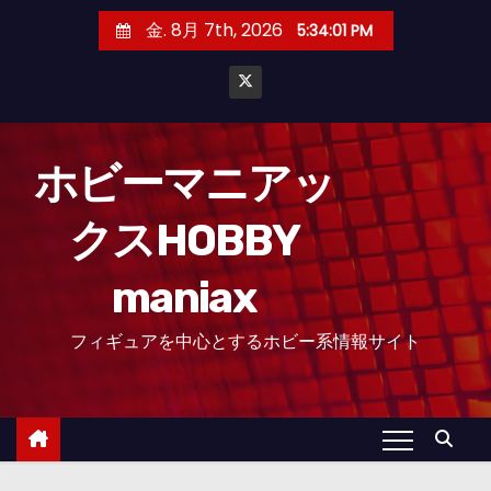
コ
金. 8月 7th, 2026
5:34:01 PM
ン
テ
ン
ツ
へ
ホビーマニアッ
ス
クスHOBBY
キ
ッ
maniax
プ
フィギュアを中心とするホビー系情報サイト