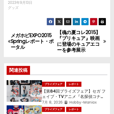
2023年9月13日
グッズ
【魂の夏コレ2015】
投
メガホビEXPO2015
『プリキュア』映画
Springレポート・ポ
稿
に登場のキュアエコ
ータル
ーを参考展示
ナ
ビ
関連投稿
ゲ
プライズフェア
レポート
ー
【第84回プライズフェア】セガ フ
シ
ェイブ・TVアニメ『名探偵コナ
ン』TVアニメ『呪術廻戦』『〈物
7月 8, 2026
Hobby-Maniax
ョ
語〉シリーズ』「初音ミク」
プライズフェア
レポート