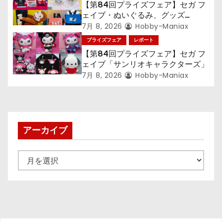
【第84回プライズフェア】セガ フ
ン
ェイブ・ぬいぐるみ、グッズ
『LiSA』『ミニオン』『おさるの
7月 8, 2026
Hobby-Maniax
ジョージ』『ポケットモンスター』
プライズフェア
レポート
【第84回プライズフェア】セガ フ
ェイブ「サンリオキャラクターズ」
7月 8, 2026
Hobby-Maniax
アーカイブ
ア
ー
カ
イ
ブ