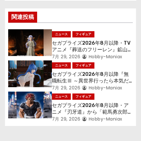
ゲ
関連投稿
ー
シ
ニュース
フィギュア
セガプライズ2026年8月以降・TV
ョ
アニメ『葬送のフリーレン』鉱山で
300年働くことになっっちゃった
7月 29, 2026
Hobby-Maniax
ン
「フリーレン」を立体化！
ニュース
フィギュア
セガプライズ2026年8月以降『無
職転生Ⅲ ～異世界行ったら本気だ
す～』から「ロキシー」のフィギュ
7月 29, 2026
Hobby-Maniax
アが登場！
ニュース
フィギュア
セガプライズ2026年8月以降・ア
ニメ『刃牙道』から「範馬勇次郎」
が登場ッッ!!
7月 29, 2026
Hobby-Maniax