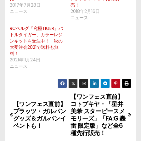
2017年7月28日
売！
ニュース
2018年2月16日
ニュース
RCベルグ『究極TIGER』バ
トルタイガー、カラーレジ
ンキットを受注中！ 秋の
大受注会2021で送料も無
料！
2021年11月24日
ニュース
【ワンフェス直前】
投
【ワンフェス直前】
コトブキヤ・「星井
稿
プラッツ・ガルパン
美希 スターピースメ
グッズ＆ガルパンイ
モリーズ」「FA:G 轟
ナ
ベントも！
雷 限定版」など全6
種先行販売！
ビ