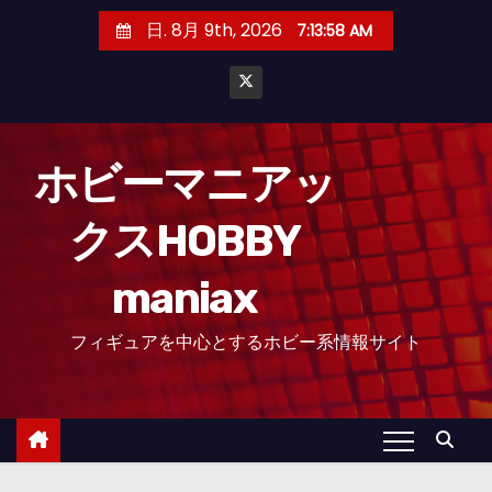
コ
日. 8月 9th, 2026
7:13:59 AM
ン
テ
ン
ツ
へ
ホビーマニアッ
ス
クスHOBBY
キ
ッ
maniax
プ
フィギュアを中心とするホビー系情報サイト