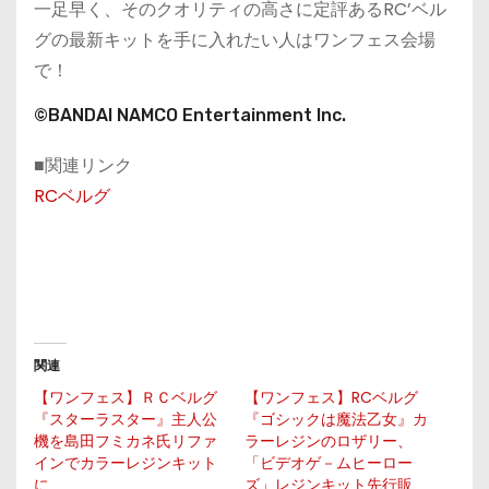
一足早く、そのクオリティの高さに定評あるRC’ベル
グの最新キットを手に入れたい人はワンフェス会場
で！
©BANDAI NAMCO Entertainment Inc.
■関連リンク
RCベルグ
関連
【ワンフェス】ＲＣベルグ
【ワンフェス】RCベルグ
『スターラスター』主人公
『ゴシックは魔法乙女』カ
機を島田フミカネ氏リファ
ラーレジンのロザリー、
インでカラーレジンキット
「ビデオゲ－ムヒーロー
に
ズ」レジンキット先行販