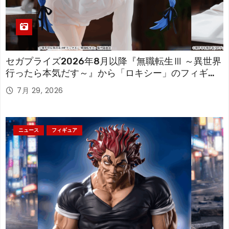
セガプライズ2026年8月以降『無職転生Ⅲ ～異世界
行ったら本気だす～』から「ロキシー」のフィギュ
アが登場！
7月 29, 2026
ニュース
フィギュア