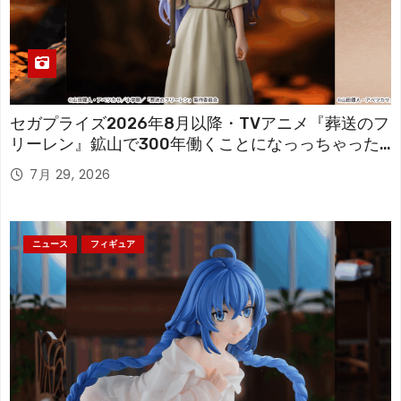
セガプライズ2026年8月以降・TVアニメ『葬送のフ
リーレン』鉱山で300年働くことになっっちゃった
「フリーレン」を立体化！
7月 29, 2026
ニュース
フィギュア