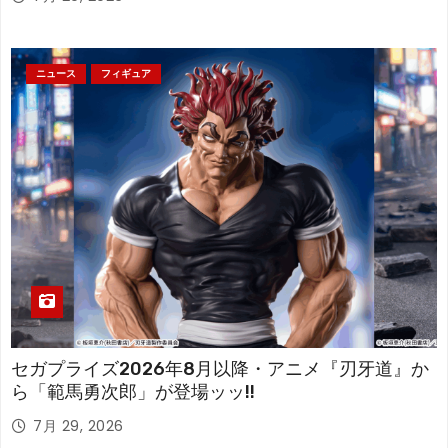
ニュース
フィギュア
セガプライズ2026年8月以降・アニメ『刃牙道』か
ら「範馬勇次郎」が登場ッッ!!
7月 29, 2026