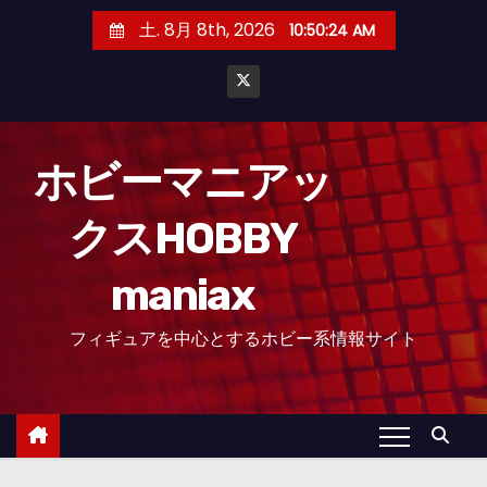
コ
土. 8月 8th, 2026
10:50:25 AM
ン
テ
ン
ツ
へ
ホビーマニアッ
ス
クスHOBBY
キ
ッ
maniax
プ
フィギュアを中心とするホビー系情報サイト