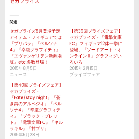
セガプライズ
関連
セガプライズ8月登場予定
【第39回プライズフェア】
アイテム・フィギュアでは
セガプライズ・『電撃文庫
『プリパラ』『ペルソナ
FC』フィギュア12体一挙に
4』『幸腹グラフィティ』
登場、『ソードアート・オ
『ヱヴァンゲリヲン新劇場
ンラインⅡ』グラフィグい
版』etc.多数登場！
ろいろ
2015年8月5日
2015年2月15日
ニュース
プライズフェア
【第40回プライズフェア】
セガプライズ・
『Fate/stay night』『蒼
き鋼のアルペジオ』『ペル
ソナ4』『幸腹グラフィテ
ィ』『ブラック・ブレッ
ト』『電撃文庫FC』『キル
ラキル』『甘ブリ』
2015年5月28日