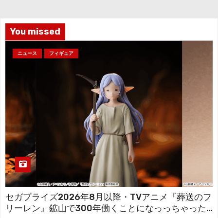
ブ
You missed
ニュース
フィギュア
セガプライズ2026年8月以降・TVアニメ『葬送のフ
リーレン』鉱山で300年働くことになっっちゃった