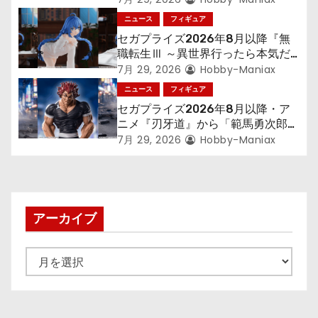
ン
「フリーレン」を立体化！
ニュース
フィギュア
セガプライズ2026年8月以降『無
職転生Ⅲ ～異世界行ったら本気だ
す～』から「ロキシー」のフィギュ
7月 29, 2026
Hobby-Maniax
アが登場！
ニュース
フィギュア
セガプライズ2026年8月以降・ア
ニメ『刃牙道』から「範馬勇次郎」
が登場ッッ!!
7月 29, 2026
Hobby-Maniax
アーカイブ
ア
ー
カ
イ