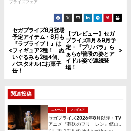
プライズフェア
セガプライズ8月登場
投
【プレビュー】セガ
予定アイテム・8月も
プライズ8月＆9月予
稿
『ラブライブ！』は
定・『プリパラ』ら
フィギュア2種！ ぬ
ぁらが普段の姿とア
ナ
いぐるみも2種4個、
イドル姿で連続登
バスタオルにお菓子
場！
ビ
缶！
ゲ
ー
関連投稿
シ
ニュース
フィギュア
ョ
セガプライズ2026年8月以降・TV
アニメ『葬送のフリーレン』鉱山で
300年働くことになっっちゃった
7月 29, 2026
Hobby-Maniax