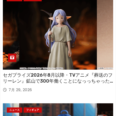
セガプライズ2026年8月以降・TVアニメ『葬送のフ
リーレン』鉱山で300年働くことになっっちゃった
「フリーレン」を立体化！
7月 29, 2026
ニュース
フィギュア