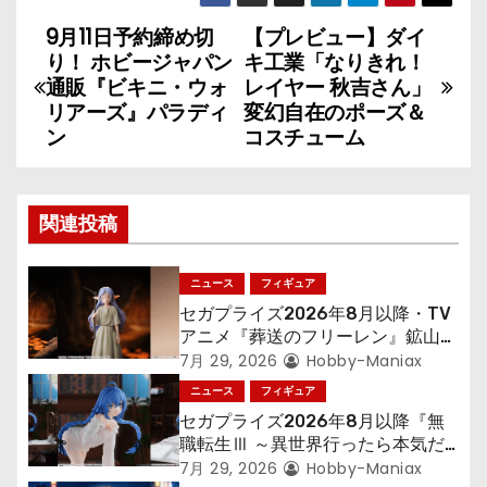
9月11日予約締め切
【プレビュー】ダイ
投
り！ ホビージャパン
キ工業「なりきれ！
稿
通販『ビキニ・ウォ
レイヤー 秋吉さん」
リアーズ』パラディ
変幻自在のポーズ＆
ナ
ン
コスチューム
ビ
ゲ
関連投稿
ー
ニュース
フィギュア
シ
セガプライズ2026年8月以降・TV
アニメ『葬送のフリーレン』鉱山で
ョ
300年働くことになっっちゃった
7月 29, 2026
Hobby-Maniax
「フリーレン」を立体化！
ニュース
フィギュア
ン
セガプライズ2026年8月以降『無
職転生Ⅲ ～異世界行ったら本気だ
す～』から「ロキシー」のフィギュ
7月 29, 2026
Hobby-Maniax