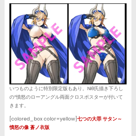
いつものように特別限定版もあり。Niθ氏描き下ろし
の“憤怒のローアングル両面クロスポスターが付いて
きます。
[colored_box color=yellow]
七つの大罪 サタン～
憤怒の像 蒼ノ衣版