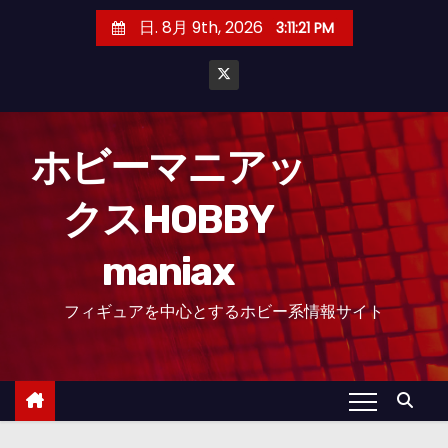
コ
日. 8月 9th, 2026
3:11:22 PM
ン
テ
ン
ツ
へ
ホビーマニアッ
ス
クスHOBBY
キ
ッ
maniax
プ
フィギュアを中心とするホビー系情報サイト