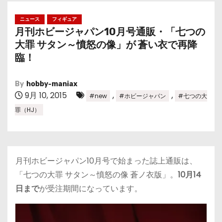
ニュース
フィギュア
月刊ホビージャパン10月号通販・「七つの
大罪 サタン～憤怒の像」が 蒼い衣で再降
臨！
By
hobby-maniax
9月 10, 2015
,
,
#new
#ホビージャパン
#七つの大
罪（HJ）
月刊ホビージャパン10月号で始まった誌上通販は、
「七つの大罪 サタン～憤怒の像 蒼ノ衣版」。
10月14
日まで
が受注期間になっています。