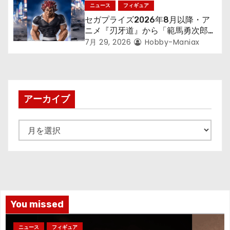
アが登場！
ニュース
フィギュア
セガプライズ2026年8月以降・ア
ニメ『刃牙道』から「範馬勇次郎」
が登場ッッ!!
7月 29, 2026
Hobby-Maniax
アーカイブ
ア
ー
カ
イ
ブ
You missed
ニュース
フィギュア