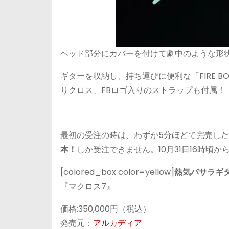
ヘッド部分にカバーを付けて劇中のような形
ギターを収納し、持ち運びに便利な「FIRE B
りクロス、FBロゴ入りのストラップも付属！
最初の受注の時は、わずか5分ほどで完売し
本！
しか受注できません。10月31日16時頃
[colored_box color=yellow]
熱気バサラギ
『マクロス7』
価格:350,000円（税込）
発売元：
アルカディア