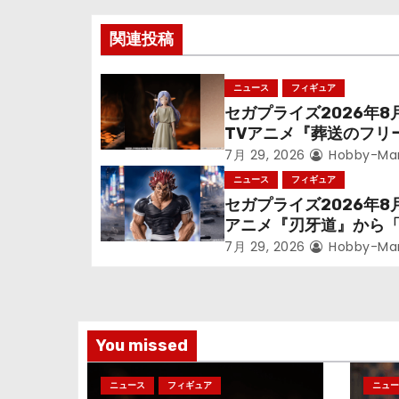
ナ
関連投稿
ビ
ニュース
フィギュア
ゲ
セガプライズ2026年8
TVアニメ『葬送のフリ
ー
ン』鉱山で300年働く
7月 29, 2026
Hobby-Ma
シ
っっちゃった「フリー
ニュース
フィギュア
立体化！
セガプライズ2026年8
ョ
アニメ『刃牙道』から
次郎」が登場ッッ!!
ン
7月 29, 2026
Hobby-Ma
You missed
ニュース
フィギュア
ニュー