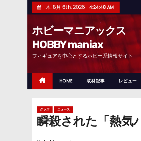
コ
木. 8月 6th, 2026
4:24:49 AM
ン
テ
ホビーマニアックス
ン
ツ
HOBBY maniax
へ
フィギュアを中心とするホビー系情報サイト
ス
キ
ッ
HOME
取材記事
レビュー
プ
グッズ
ニュース
瞬殺された「熱気