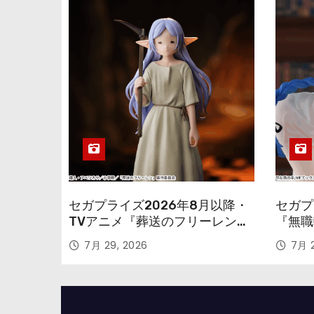
セガプライズ2026年8月以降・
セガプ
TVアニメ『葬送のフリーレン』
『無職
鉱山で300年働くことになっっ
本気だ
7月 29, 2026
7月 2
ちゃった「フリーレン」を立体
のフィ
化！