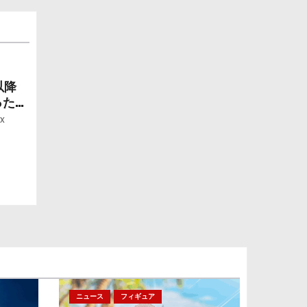
以降
ったら
ー」
x
ニュース
フィギュア