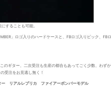
状にすることも可能。
OMBER」ロゴ入りのハードケースと、FBロゴ入りピック、FB
たこのギター、二次受注も生産の都合もあってごく少数、わずか
からの受注をお見逃し無く！
ター リアルレプリカ ファイアーボンバーモデル