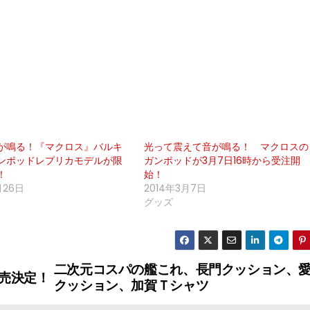
が鳴る！『マクロス』バルキ
光って震えて音が鳴る！ マクロスの
ンポッドレプリカモデルが限
ガンポッドが3月7日16時から受注開
！
始！
1月26日
2014年3月7日
グッズ
二次元コスパの艦これ、長門クッション、
売決定！
クッション、加賀Ｔシャツ