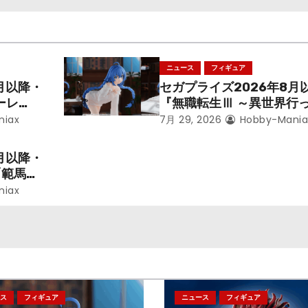
ニュース
フィギュア
月以降・
セガプライズ2026年8月
ーレ
『無職転生Ⅲ ～異世界行
ことにな
本気だす～』から「ロキシ
niax
7月 29, 2026
Hobby-Mania
レン」を
のフィギュアが登場！
月以降・
「範馬勇
niax
ス
フィギュア
ニュース
フィギュア