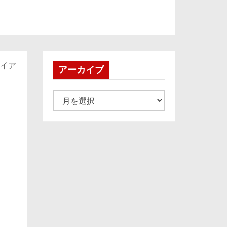
ァイア
アーカイブ
ア
ー
カ
イ
ブ