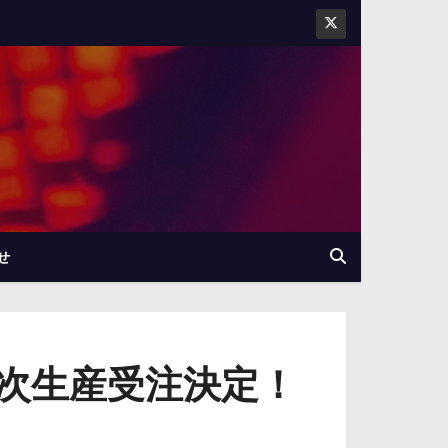
せ
次生産受注決定！