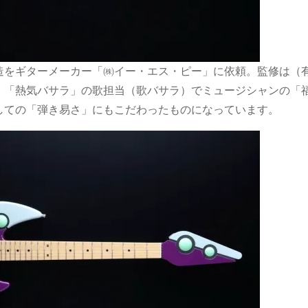
造をギターメーカー「㈱イー・エス・ピー」に依頼。監修は（
、「熱気バサラ」の歌担当（歌バサラ）でミュージシャンの「
しての「弾き易さ」にもこだわったものになっています。