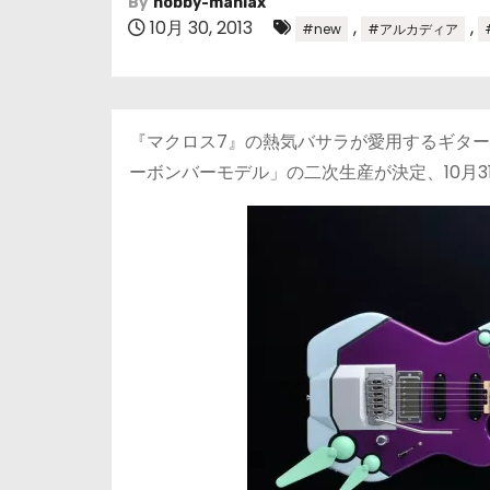
By
hobby-maniax
10月 30, 2013
,
,
#new
#アルカディア
『マクロス7』の熱気バサラが愛用するギタ
ーボンバーモデル」の二次生産が決定、10月3