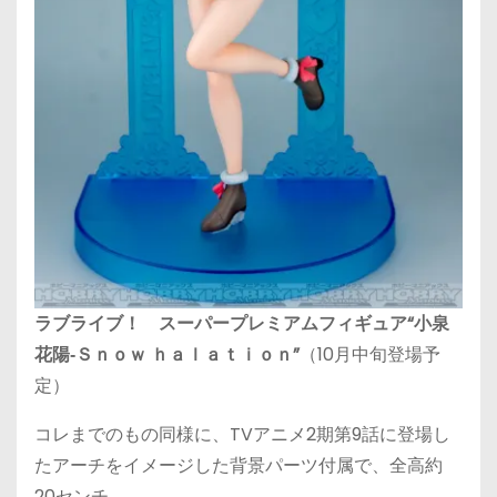
ラブライブ！ スーパープレミアムフィギュア“小泉
花陽‐Ｓｎｏｗ ｈａｌａｔｉｏｎ”
（10月中旬登場予
定）
コレまでのもの同様に、TVアニメ2期第9話に登場し
たアーチをイメージした背景パーツ付属で、全高約
20センチ。