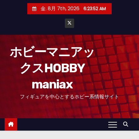
コ
金. 8月 7th, 2026
6:23:53 AM
ン
テ
ン
ツ
へ
ホビーマニアッ
ス
クスHOBBY
キ
ッ
maniax
プ
フィギュアを中心とするホビー系情報サイト