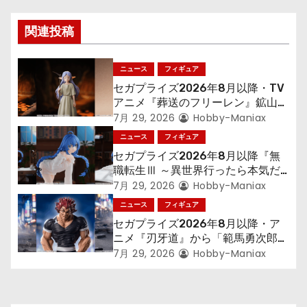
ゲ
ー
関連投稿
シ
ニュース
フィギュア
ョ
セガプライズ2026年8月以降・TV
アニメ『葬送のフリーレン』鉱山で
ン
300年働くことになっっちゃった
7月 29, 2026
Hobby-Maniax
「フリーレン」を立体化！
ニュース
フィギュア
セガプライズ2026年8月以降『無
職転生Ⅲ ～異世界行ったら本気だ
す～』から「ロキシー」のフィギュ
7月 29, 2026
Hobby-Maniax
アが登場！
ニュース
フィギュア
セガプライズ2026年8月以降・ア
ニメ『刃牙道』から「範馬勇次郎」
が登場ッッ!!
7月 29, 2026
Hobby-Maniax