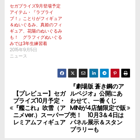
セガプライズ9月登場予定
アイテム・『ラブライ
ブ！』ことりがフィギュア
＆ぬいぐるみ、真姫のフィ
ギュア、花陽のぬいぐるみ
も！ グラフィグぬいぐる
みでは3年生練習着
2015年9月5日
ニュース
『劇場版 蒼き鋼のア
投
【プレビュー】セガ
ルペジオ』公開にあ
稿
プライズ10月予定・
わせて、一番くじ
『艦これ』吹雪（ア
MINIが4店舗限定で販
ナ
ニメver.）スーパープ
売！ 10月3＆4日は
レミアムフィギュア
パネル展示＆スタン
ビ
プラリーも