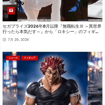
セガプライズ2026年8月以降『無職転生Ⅲ ～異世界
行ったら本気だす～』から「ロキシー」のフィギュ
アが登場！
7月 29, 2026
ニュース
フィギュア