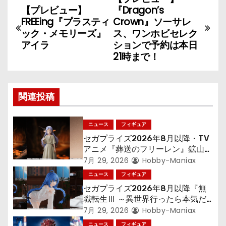
投
【プレビュー】
『Dragon’s
稿
FREEing『プラスティ
Crown』ソーサレ
ック・メモリーズ』
ス、ワンホビセレク
ナ
アイラ
ションで予約は本日
21時まで！
ビ
ゲ
関連投稿
ー
シ
ニュース
フィギュア
セガプライズ2026年8月以降・TV
ョ
アニメ『葬送のフリーレン』鉱山で
300年働くことになっっちゃった
7月 29, 2026
Hobby-Maniax
ン
「フリーレン」を立体化！
ニュース
フィギュア
セガプライズ2026年8月以降『無
職転生Ⅲ ～異世界行ったら本気だ
す～』から「ロキシー」のフィギュ
7月 29, 2026
Hobby-Maniax
アが登場！
ニュース
フィギュア