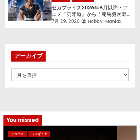
セガプライズ2026年8月以降・ア
ニメ『刃牙道』から「範馬勇次郎」
が登場ッッ!!
7月 29, 2026
Hobby-Maniax
アーカイブ
ア
ー
カ
イ
ブ
You missed
ニュース
フィギュア