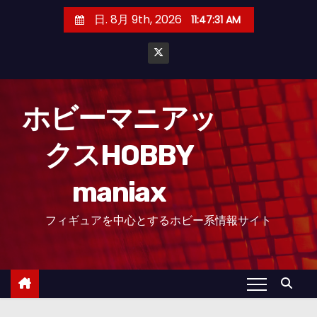
コ
日. 8月 9th, 2026
11:47:32 AM
ン
テ
ン
ツ
へ
ホビーマニアッ
ス
クスHOBBY
キ
ッ
maniax
プ
フィギュアを中心とするホビー系情報サイト