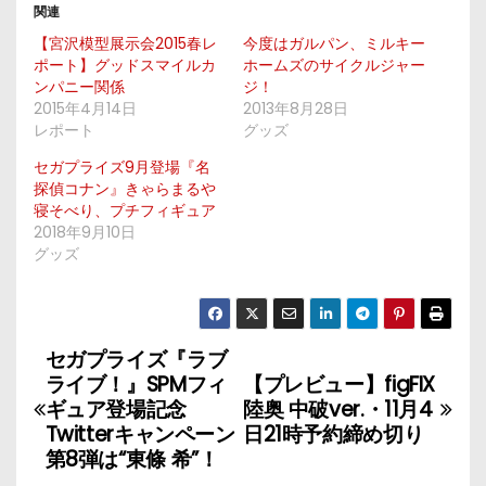
関連
【宮沢模型展示会2015春レ
今度はガルパン、ミルキー
ポート】グッドスマイルカ
ホームズのサイクルジャー
ンパニー関係
ジ！
2015年4月14日
2013年8月28日
レポート
グッズ
セガプライズ9月登場『名
探偵コナン』きゃらまるや
寝そべり、プチフィギュア
2018年9月10日
グッズ
セガプライズ『ラブ
投
ライブ！』SPMフィ
【プレビュー】figFIX
稿
ギュア登場記念
陸奥 中破ver.・11月4
Twitterキャンペーン
日21時予約締め切り
ナ
第8弾は“東條 希”！