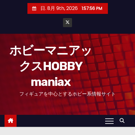
コ
日. 8月 9th, 2026
1:57:57 PM
ン
テ
ン
ツ
へ
ホビーマニアッ
ス
クスHOBBY
キ
ッ
maniax
プ
フィギュアを中心とするホビー系情報サイト