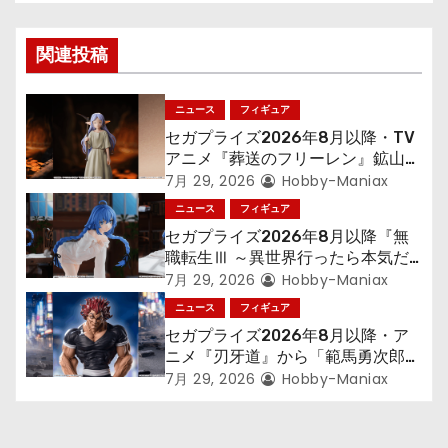
ビ
ゲ
関連投稿
ー
ニュース
フィギュア
シ
セガプライズ2026年8月以降・TV
アニメ『葬送のフリーレン』鉱山で
ョ
300年働くことになっっちゃった
7月 29, 2026
Hobby-Maniax
「フリーレン」を立体化！
ニュース
フィギュア
ン
セガプライズ2026年8月以降『無
職転生Ⅲ ～異世界行ったら本気だ
す～』から「ロキシー」のフィギュ
7月 29, 2026
Hobby-Maniax
アが登場！
ニュース
フィギュア
セガプライズ2026年8月以降・ア
ニメ『刃牙道』から「範馬勇次郎」
が登場ッッ!!
7月 29, 2026
Hobby-Maniax