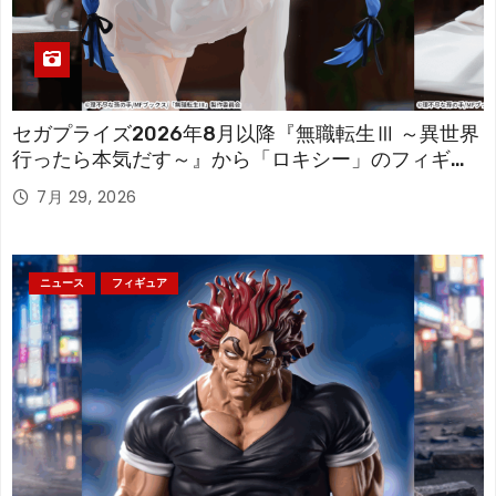
セガプライズ2026年8月以降『無職転生Ⅲ ～異世界
行ったら本気だす～』から「ロキシー」のフィギュ
アが登場！
7月 29, 2026
ニュース
フィギュア