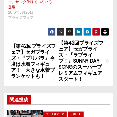
ク』サンタ仕様でいろいろ
登場
2016年5月26日
プライズフェア
【第42回プライズフ
投
【第42回プライズフ
ェア】セガプライ
ェア】セガプライ
稿
ズ・『ラブライ
ズ・『プリパラ』今
ブ！』SUNNY DAY
度は水着フィギュ
ナ
SONGのスーパープ
ア！ 大きな水着ブ
レミアムフィギュア
ランケットも！
ビ
スタート！
ゲ
ー
関連投稿
シ
プライズフェア
レポート