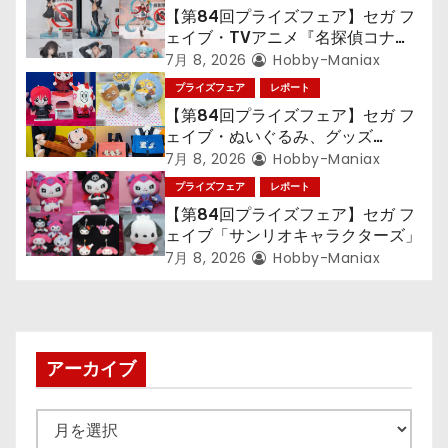
ョ
【第84回プライズフェア】セガ フ
ェイブ・TVアニメ『名探偵コナ
ン
ン』TVアニメ『呪術廻戦』『〈物
7月 8, 2026
Hobby-Maniax
語〉シリーズ』「初音ミク」
プライズフェア
レポート
【第84回プライズフェア】セガ フ
ェイブ・ぬいぐるみ、グッズ
『LiSA』『ミニオン』『おさるの
7月 8, 2026
Hobby-Maniax
ジョージ』『ポケットモンスター』
プライズフェア
レポート
【第84回プライズフェア】セガ フ
ェイブ「サンリオキャラクターズ」
7月 8, 2026
Hobby-Maniax
アーカイブ
ア