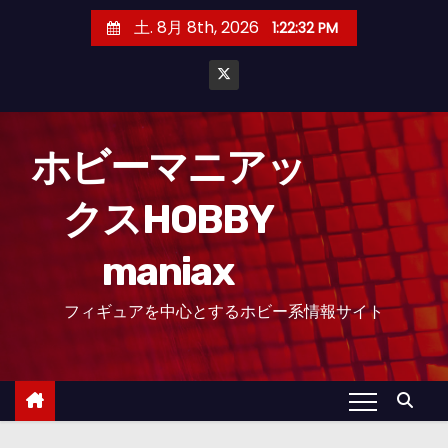
コ
土. 8月 8th, 2026
1:22:33 PM
ン
テ
ン
ツ
へ
ホビーマニアッ
ス
クスHOBBY
キ
ッ
maniax
プ
フィギュアを中心とするホビー系情報サイト