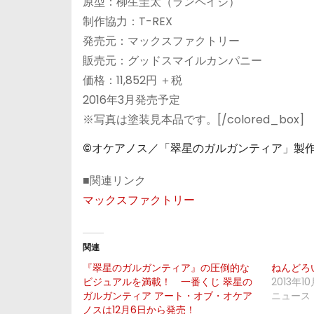
原型：柳生圭太（ランペイジ）
制作協力：T-REX
発売元：マックスファクトリー
販売元：グッドスマイルカンパニー
価格：11,852円 ＋税
2016年3月発売予定
※写真は塗装見本品です。[/colored_box]
©オケアノス／「翠星のガルガンティア」製
■関連リンク
マックスファクトリー
関連
『翠星のガルガンティア』の圧倒的な
ねんどろ
ビジュアルを満載！ 一番くじ 翠星の
2013年1
ガルガンティア アート・オブ・オケア
ニュース
ノスは12月6日から発売！