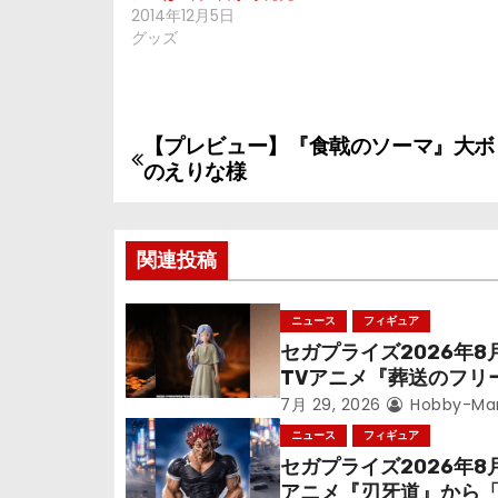
2014年12月5日
グッズ
【プレビュー】『食戟のソーマ』大ボ
投
のえりな様
稿
ナ
関連投稿
ビ
ニュース
フィギュア
ゲ
セガプライズ2026年8
TVアニメ『葬送のフリ
ー
ン』鉱山で300年働く
7月 29, 2026
Hobby-Ma
シ
っっちゃった「フリー
ニュース
フィギュア
立体化！
セガプライズ2026年8
ョ
アニメ『刃牙道』から