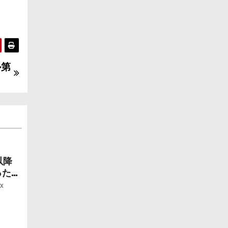
ル第
以降
ったら
ー」
x