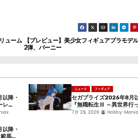
リューム
【プレビュー】美少女フィギュアプラモデ
2弾、バーニー
ニュース
フィギュア
月以降・
セガプライズ2026年8月
ーレ
『無職転生Ⅲ ～異世界行
ことにな
本気だす～』から「ロキシ
niax
7月 29, 2026
Hobby-Mania
レン」を
のフィギュアが登場！
月以降・
「範馬勇