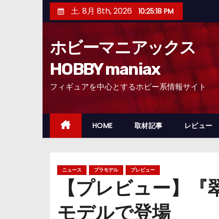
コ
土. 8月 8th, 2026
10:25:20 PM
ン
テ
ホビーマニアックス
ン
ツ
HOBBY maniax
へ
フィギュアを中心とするホビー系情報サイト
ス
キ
ッ
HOME
取材記事
レビュー
プ
ニュース
プラモデル
プレビュー
【プレビュー】『
モデルで登場