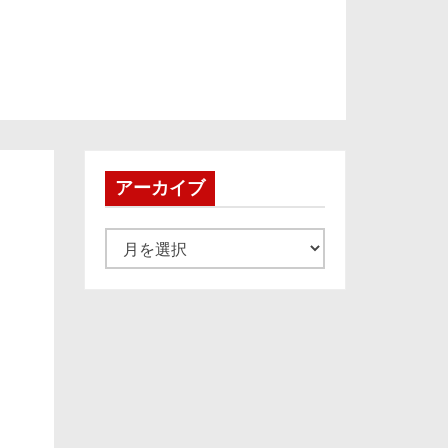
アーカイブ
ア
ー
カ
イ
ブ