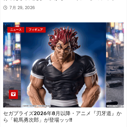
アが登場！
7月 29, 2026
ニュース
フィギュア
セガプライズ2026年8月以降・アニメ『刃牙道』か
ら「範馬勇次郎」が登場ッッ!!