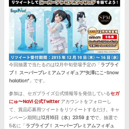
今回抽選で当たるのは12月中旬登場予定の「
ラブライ
ブ！ スーパープレミアムフィギュア“矢澤にこ-Snow
halation”
」です。
参加は、セガプライズ公式情報等を発信している
セガ
にゅ〜NaVi 公式Twitter
アカウントをフォローし
て、賞品応募用ツイートをリツイートするだけ。キャ
ンペーン期間は
12月16日（水）23:59 まで
で、抽選で
5名に「
ラブライブ！ スーパープレミアムフィギュ