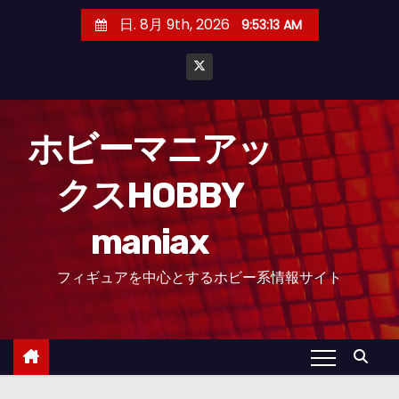
コ
日. 8月 9th, 2026
9:53:13 AM
ン
テ
ン
ツ
へ
ホビーマニアッ
ス
クスHOBBY
キ
ッ
maniax
プ
フィギュアを中心とするホビー系情報サイト