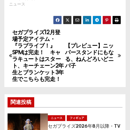
ニュース
セガプライズ12月登
投
場予定アイテム・
稿
『ラブライブ！』
【プレビュー】ニッ
SPMは完走！ キャ
パースタンドにもな
ナ
ラキュートはスター
る、ねんどろいどニ
ト、キーチェーン2年
パ子
ビ
生とブランケット3年
生でこちらも完走！
ゲ
ー
関連投稿
シ
ョ
ニュース
フィギュア
セガプライズ2026年8月以降・TV