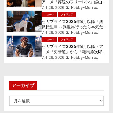
ン
アニメ『葬送のフリーレン』鉱山で
300年働くことになっっちゃった
7月 29, 2026
Hobby-Maniax
「フリーレン」を立体化！
ニュース
フィギュア
セガプライズ2026年8月以降『無
職転生Ⅲ ～異世界行ったら本気だ
す～』から「ロキシー」のフィギュ
7月 29, 2026
Hobby-Maniax
アが登場！
ニュース
フィギュア
セガプライズ2026年8月以降・ア
ニメ『刃牙道』から「範馬勇次郎」
が登場ッッ!!
7月 29, 2026
Hobby-Maniax
アーカイブ
ア
ー
カ