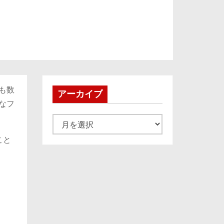
も数
アーカイブ
なフ
ア
ー
こと
カ
イ
ブ