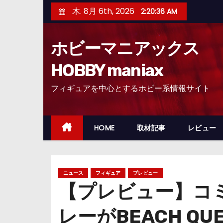
コ
木. 8月 6th, 2026
2:20:37 AM
ン
テ
ホビーマニアックス
ン
ツ
HOBBY maniax
へ
フィギュアを中心とするホビー系情報サイト
ス
キ
ッ
HOME
取材記事
レビュー
プ
ニュース
フィギュア
プレビュー
【プレビュー】コ
レーがBEACH QU