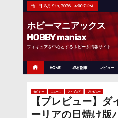
コ
日. 8月 9th, 2026
4:00:22 PM
ン
テ
ホビーマニアックス
ン
ツ
HOBBY maniax
へ
フィギュアを中心とするホビー系情報サイト
ス
キ
ッ
HOME
取材記事
レビュー
プ
セクシー
ニュース
フィギュア
プレビュー
【プレビュー】ダ
ーリアの日焼け版