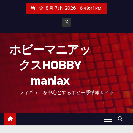
コ
金. 8月 7th, 2026
6:48:42 PM
ン
テ
ン
ツ
へ
ホビーマニアッ
ス
クスHOBBY
キ
ッ
maniax
プ
フィギュアを中心とするホビー系情報サイト