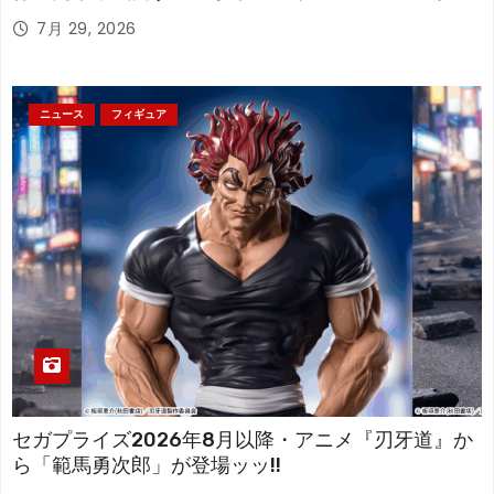
アが登場！
7月 29, 2026
ニュース
フィギュア
セガプライズ2026年8月以降・アニメ『刃牙道』か
ら「範馬勇次郎」が登場ッッ!!