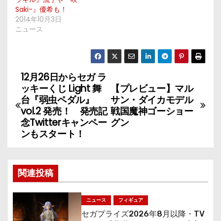
Saki-』優希も！
2014年10月3日
ニュース
12月26日からセガ ラ
投
ッキーくじ Light 舞
【プレビュー】マル
稿
台『弱虫ペダル』
サン・ダイカモデル
vol.2 発売！ 発売記
戦国魔神ゴーショー
ナ
念Twitterキャンペー
グン
ンもスタート！
ビ
ゲ
関連投稿
ー
シ
ニュース
フィギュア
セガプライズ2026年8月以降・TV