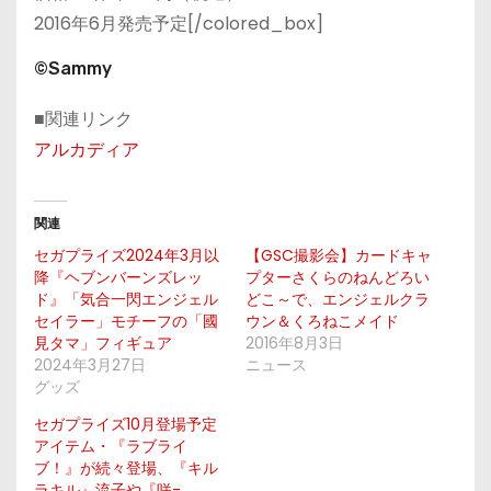
2016年6月発売予定[/colored_box]
©Sammy
■関連リンク
アルカディア
関連
セガプライズ2024年3月以
【GSC撮影会】カードキャ
降『ヘブンバーンズレッ
プターさくらのねんどろい
ド』「気合一閃エンジェル
どこ～で、エンジェルクラ
セイラー」モチーフの「國
ウン＆くろねこメイド
見タマ」フィギュア
2016年8月3日
2024年3月27日
ニュース
グッズ
セガプライズ10月登場予定
アイテム・『ラブライ
ブ！』が続々登場、『キル
ラキル』流子や『咲-