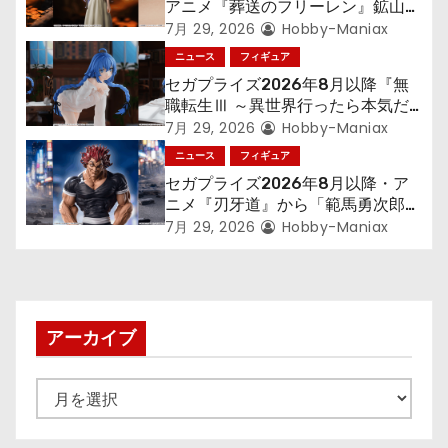
ョ
アニメ『葬送のフリーレン』鉱山で
300年働くことになっっちゃった
7月 29, 2026
Hobby-Maniax
ン
「フリーレン」を立体化！
ニュース
フィギュア
セガプライズ2026年8月以降『無
職転生Ⅲ ～異世界行ったら本気だ
す～』から「ロキシー」のフィギュ
7月 29, 2026
Hobby-Maniax
アが登場！
ニュース
フィギュア
セガプライズ2026年8月以降・ア
ニメ『刃牙道』から「範馬勇次郎」
が登場ッッ!!
7月 29, 2026
Hobby-Maniax
アーカイブ
ア
ー
カ